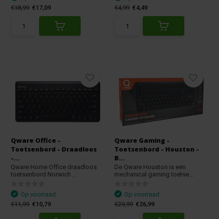
€18,99
€17,09
€4,99
€4,49
Qware Office -
Qware Gaming -
Toetsenbord - Draadloos
Toetsenbord - Houston -
-...
B...
Qware Home Office draadloos
De Qware Houston is een
toetsenbord Norwich ...
mechanical gaming toetse...
Op voorraad
Op voorraad
€11,99
€10,79
€29,99
€26,99