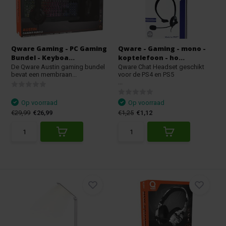
Qware Gaming - PC Gaming
Qware - Gaming - mono -
Bundel - Keyboa...
koptelefoon - ho...
De Qware Austin gaming bundel
Qware Chat Headset geschikt
bevat een membraan...
voor de PS4 en PS5
...
Op voorraad
Op voorraad
€29,99
€26,99
€1,25
€1,12