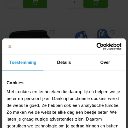
Toestemming
Details
Over
Qware Gaming Accessories
Qware Gaming - Siliconen
Pack geschikt v...
Beschermhoes Bl...
Het Nintendo Switch Lite
Qware Siliconen beschermhoes
Cookies
accessoires pakket is d...
Met cookies en technieken die daarop lijken helpen we je
Bescherm je Pl...
beter en persoonlijker. Dankzij functionele cookies werkt
Op voorraad
Op voorraad
de website goed. Ze hebben ook een analytische functie.
€4,99
€4,49
€3,99
€3,59
Zo maken we de website elke dag een beetje beter. We
laten je graag nuttige advertenties zien. Daarom
gebruiken we technologie om je gedrag binnen en buiten