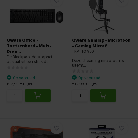
Qware Office -
Qware Gaming - Microfoon
Toetsenbord - Muis -
- Gaming Microf...
Draa...
TRATTO 950
De Blackpool desktopset
Deze streaming microfoon is
bestaat uit een strak de...
uiterm...
Op voorraad
Op voorraad
€12,99
€11,69
€12,99
€11,69