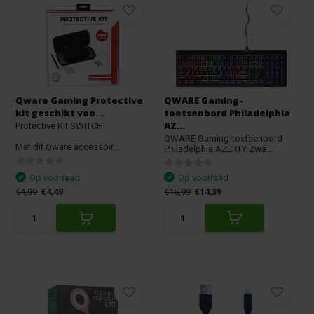
Qware Gaming Protective
QWARE Gaming-
kit geschikt voo...
toetsenbord Philadelphia
AZ...
Protective Kit SWITCH
QWARE Gaming-toetsenbord
Met dit Qware accessoir...
Philadelphia AZERTY Zwa...
Op voorraad
Op voorraad
€4,99
€4,49
€15,99
€14,39