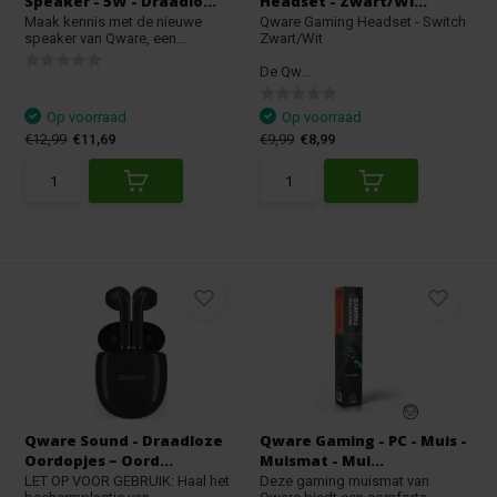
Speaker - 5W - Draadlo...
Headset - Zwart/Wi...
Maak kennis met de nieuwe
Qware Gaming Headset - Switch
speaker van Qware, een...
Zwart/Wit
De Qw...
Op voorraad
Op voorraad
€12,99
€11,69
€9,99
€8,99
Qware Sound - Draadloze
Qware Gaming - PC - Muis -
Oordopjes – Oord...
Muismat - Mui...
LET OP VOOR GEBRUIK: Haal het
Deze gaming muismat van