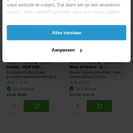
onze website te volgen. Dat doen we op een anonieme
manier. Meer weten? Lees hier alles over onze cookie-
en privacyverklaring. Klik op 'Alles toestaan' om te
accepteren.
Alles toestaan
Aanpassen
Qware Gaming - Muis -
Qware Gaming - Headset -
Dallas - RGB LED -...
New Orleans - G...
De Qware Dallas is een
Qware Gaming Headset - New
programmeerbare bedrade g...
Orleans Black Edition...
Op voorraad
Op voorraad
€5,99
€5,39
€17,99
€16,19