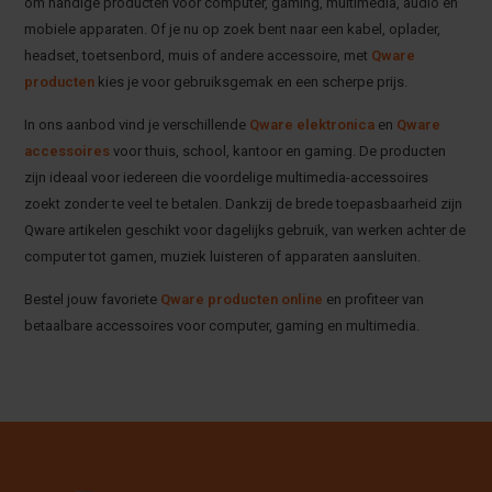
om handige producten voor computer, gaming, multimedia, audio en
mobiele apparaten. Of je nu op zoek bent naar een kabel, oplader,
headset, toetsenbord, muis of andere accessoire, met
Qware
producten
kies je voor gebruiksgemak en een scherpe prijs.
In ons aanbod vind je verschillende
Qware elektronica
en
Qware
accessoires
voor thuis, school, kantoor en gaming. De producten
zijn ideaal voor iedereen die voordelige multimedia-accessoires
zoekt zonder te veel te betalen. Dankzij de brede toepasbaarheid zijn
Qware artikelen geschikt voor dagelijks gebruik, van werken achter de
computer tot gamen, muziek luisteren of apparaten aansluiten.
Bestel jouw favoriete
Qware producten online
en profiteer van
betaalbare accessoires voor computer, gaming en multimedia.