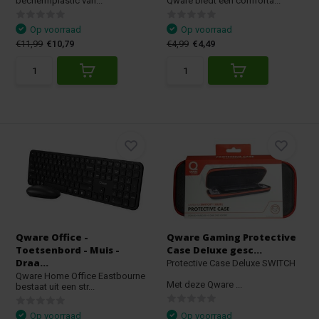
bechermplastic van...
Qware biedt een comforta...
Op voorraad
Op voorraad
€11,99
€10,79
€4,99
€4,49
Qware Office -
Qware Gaming Protective
Toetsenbord - Muis -
Case Deluxe gesc...
Draa...
Protective Case Deluxe SWITCH
Qware Home Office Eastbourne
Met deze Qware ...
bestaat uit een str...
Op voorraad
Op voorraad