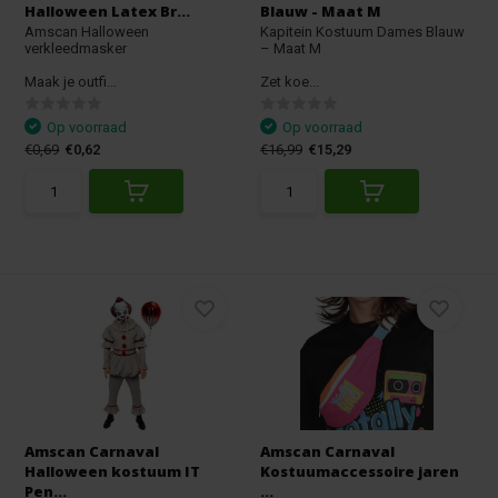
Halloween Latex Br...
Blauw - Maat M
Amscan Halloween
Kapitein Kostuum Dames Blauw
verkleedmasker
– Maat M
Maak je outfi...
Zet koe...
Op voorraad
Op voorraad
€0,69
€0,62
€16,99
€15,29
Amscan Carnaval
Amscan Carnaval
Halloween kostuum IT
Kostuumaccessoire jaren
Pen...
...