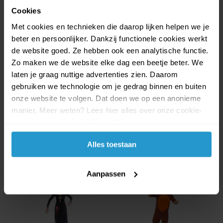
Cookies
Met cookies en technieken die daarop lijken helpen we je
beter en persoonlijker. Dankzij functionele cookies werkt
carnaval kostuum wonder
Carnaval Baby kostuum
de website goed. Ze hebben ook een analytische functie.
woman maat m/l
Waddlers Pinguin 2...
Zo maken we de website elke dag een beetje beter. We
Carnaval Kostuum Wonder
Waggelend de show stelen!
Woman - Maat M/L
Met dit schattige Wad...
laten je graag nuttige advertenties zien. Daarom
Trek...
gebruiken we technologie om je gedrag binnen en buiten
onze website te volgen. Dat doen we op een anonieme
Op voorraad
Op voorraad
manier. Meer weten? Lees hier alles over onze cookie-
€16,99
€15,29
€16,99
€15,29
en privacyverklaring. Klik op 'Alles toestaan' om te
accepteren.
Alles toestaan
Aanpassen