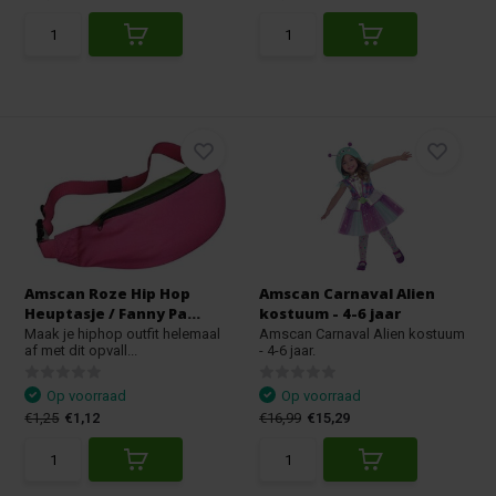
Amscan Roze Hip Hop
Amscan Carnaval Alien
Heuptasje / Fanny Pa...
kostuum - 4-6 jaar
Maak je hiphop outfit helemaal
Amscan Carnaval Alien kostuum
af met dit opvall...
- 4-6 jaar.
Op voorraad
Op voorraad
€1,25
€1,12
€16,99
€15,29