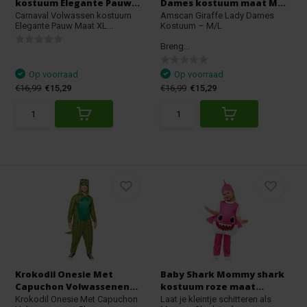
kostuum Elegante Pauw...
Dames kostuum maat M...
Carnaval Volwassen kostuum
Amscan Giraffe Lady Dames
Elegante Pauw Maat XL...
Kostuum – M/L
Breng...
Op voorraad
Op voorraad
€16,99
€15,29
€16,99
€15,29
Krokodil Onesie Met
Baby Shark Mommy shark
Capuchon Volwassenen...
kostuum roze maat...
Krokodil Onesie Met Capuchon
Laat je kleintje schitteren als