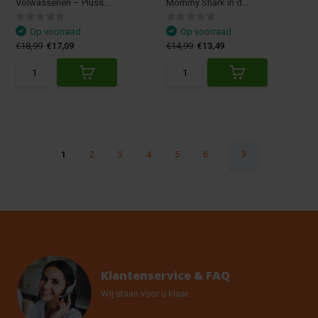
Volwassenen – Pluss...
Mommy Shark in d...
Op voorraad
Op voorraad
€18,99
€17,09
€14,99
€13,49
1
2
3
4
5
6
Klantenservice & FAQ
Wij staan voor u klaar.