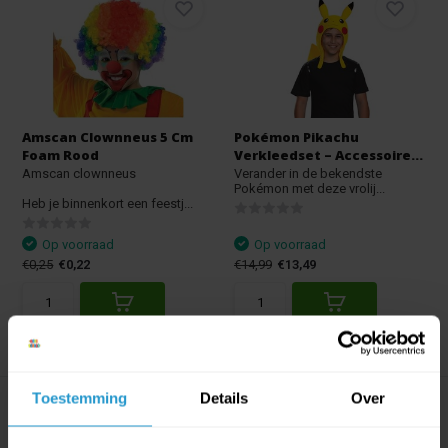
Amscan Clownneus 5 Cm
Pokémon Pikachu
Foam Rood
Verkleedset – Accessoire...
Amscan clownneus
Verander in de bekendste
Pokémon met deze vrolij...
Heb je binnenkort een feestj...
Op voorraad
Op voorraad
€0,25
€0,22
€14,99
€13,49
Toestemming
Details
Over