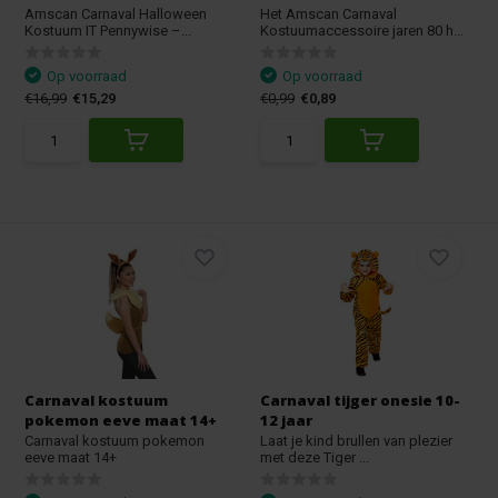
Amscan Carnaval Halloween
Het Amscan Carnaval
Kostuum IT Pennywise –...
Kostuumaccessoire jaren 80 h...
Op voorraad
Op voorraad
€16,99
€15,29
€0,99
€0,89
Carnaval kostuum
Carnaval tijger onesie 10-
pokemon eeve maat 14+
12 jaar
Carnaval kostuum pokemon
Laat je kind brullen van plezier
eeve maat 14+
met deze Tiger ...