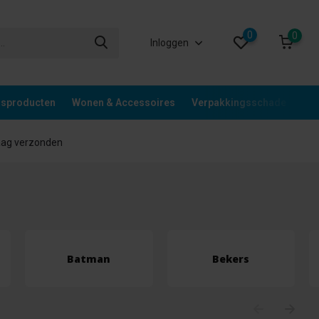
0
0
Inloggen
gsproducten
Wonen & Accessoires
Verpakkingsschade
Div
aag verzonden
Batman
Bekers