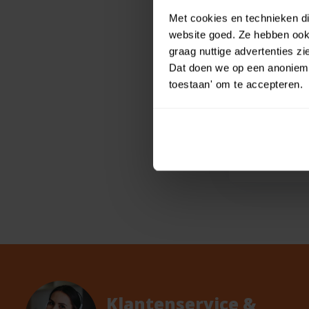
Mouse 5 Jaa
Met cookies en technieken die
Amscan Minnie
website goed. Ze hebben ook 
Is er iemand j...
graag nuttige advertenties z
Dat doen we op een anonieme 
toestaan' om te accepteren.
Op voorraa
€1,25
€1,12
Klantenservice &