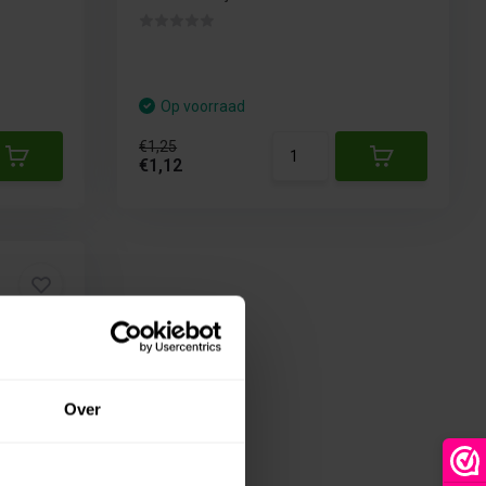
Op voorraad
€1,25
€1,12
Over
ie