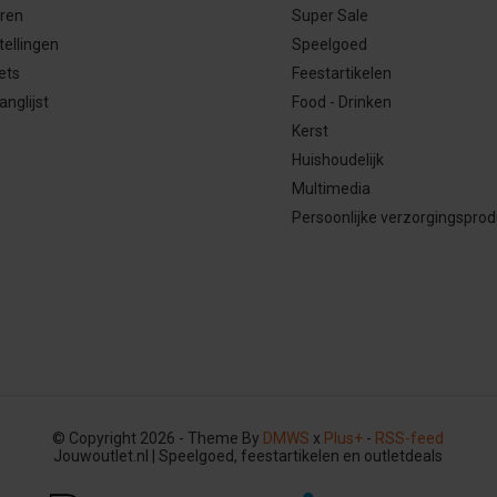
eren
Super Sale
tellingen
Speelgoed
ets
Feestartikelen
anglijst
Food - Drinken
Kerst
Huishoudelijk
Multimedia
Persoonlijke verzorgingspro
© Copyright 2026 - Theme By
DMWS
x
Plus+
-
RSS-feed
Jouwoutlet.nl | Speelgoed, feestartikelen en outletdeals