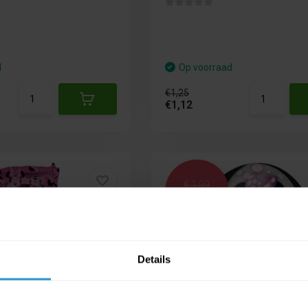
d
Op voorraad
€1,25
€1,12
€ 1,99
€ 1,79
Details
ieballon Minnie
Amscan Folieballon Minn