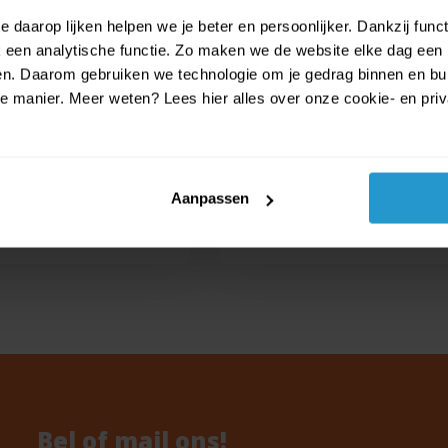
r Junior 66 Cm Roze
Mouse 40 Cm Grijs/roze
 daarop lijken helpen we je beter en persoonlijker. Dankzij func
Mouse folieballon
Amscan Minnie Mouse folieballo
een analytische functie. Zo maken we de website elke dag een b
Deze grote fo...
ien. Daarom gebruiken we technologie om je gedrag binnen en bui
manier. Meer weten? Lees hier alles over onze cookie- en privac
d
Op voorraad
Aanpassen
€1,99
€1,79
Bel of mail ons!