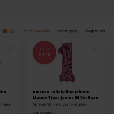
Meest bekeken
Laagste prijs
Hoogste prijs
€ 1,25
€ 1,12
lon
Amscan Folieballon Minnie
Mouse 1 Jaar Junior 66 Cm Roze
ficiële
Amscan MinnieMouse folieballon
Is er iemand j...