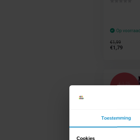
Op voorraa
€1,99
€1,79
€ 1,25
€ 1,12
Toestemming
Amscan Fol
Cookies