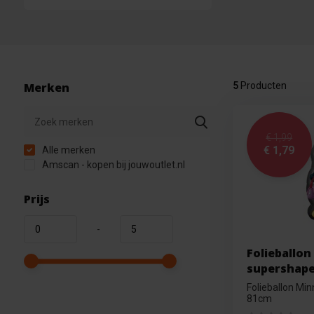
Merken
5
Producten
€ 1,99
€ 1,79
Alle merken
Amscan - kopen bij jouwoutlet.nl
Prijs
-
Folieballo
supershape
Folieballon Mi
81cm