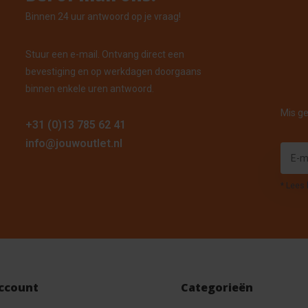
Binnen 24 uur antwoord op je vraag!
Stuur een e-mail. Ontvang direct een
bevestiging en op werkdagen doorgaans
binnen enkele uren antwoord.
Mis ge
+31 (0)13 785 62 41
info@jouwoutlet.nl
* Lees 
account
Categorieën