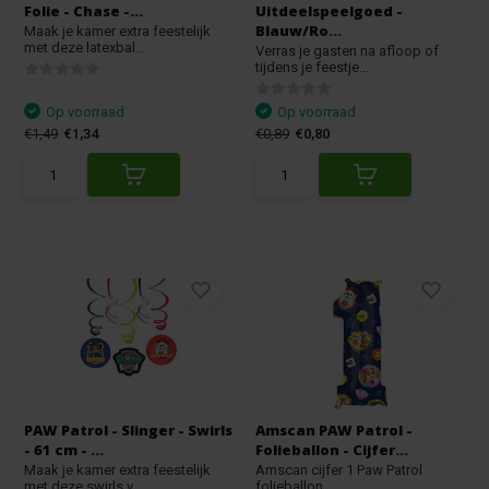
Folie - Chase -...
Uitdeelspeelgoed -
Blauw/Ro...
Maak je kamer extra feestelijk
met deze latexbal...
Verras je gasten na afloop of
tijdens je feestje...
Op voorraad
Op voorraad
€1,49
€1,34
€0,89
€0,80
PAW Patrol - Slinger - Swirls
Amscan PAW Patrol -
- 61 cm - ...
Folieballon - Cijfer...
Maak je kamer extra feestelijk
Amscan cijfer 1 Paw Patrol
met deze swirls v...
folieballon