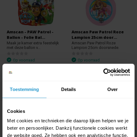
Amscan - PAW Patrol -
Amscan Paw Patrol Roze
Ballon - Folie Bal...
Lampion 25cm door...
Maak je kamer extra feestelijk
Amscan Paw Patrol Roze
met deze ballon v...
Lampion 25cm doorsnede.
Op voorraad
Op voorraad
€1,25
€1,12
€1,49
€1,34
Toestemming
Details
Over
Cookies
Met cookies en technieken die daarop lijken helpen we je
beter en persoonlijker. Dankzij functionele cookies werkt
de website goed. Ze hebben ook een analytische functie.