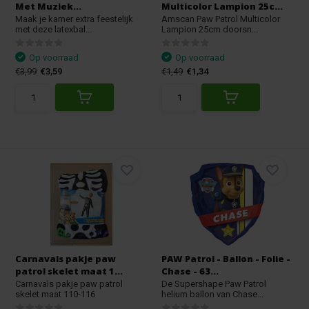
Met Muziek...
Multicolor Lampion 25c...
Maak je kamer extra feestelijk
Amscan Paw Patrol Multicolor
met deze latexbal...
Lampion 25cm doorsn...
Op voorraad
Op voorraad
€3,99
€3,59
€1,49
€1,34
Carnavals pakje paw
PAW Patrol - Ballon - Folie -
patrol skelet maat 1...
Chase - 63...
Carnavals pakje paw patrol
De Supershape Paw Patrol
skelet maat 110-116
helium ballon van Chase...