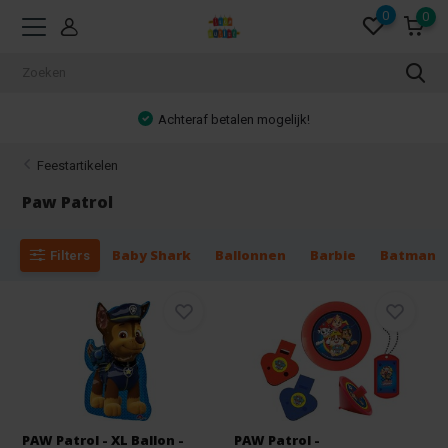
0
0
Achteraf betalen mogelijk!
Feestartikelen
Paw Patrol
Baby Shark
Ballonnen
Barbie
Batman
Filters
PAW Patrol - XL Ballon -
PAW Patrol -