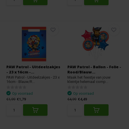
PAW Patrol - Uitdeelzakjes
PAW Patrol - Ballon - Folie -
- 23 x 16cm -...
Rood/Blauw...
PAW Patrol - Uitdeelzakjes - 23 x
Maak het feestje van jouw
16cm - Blauw/R...
kleintje helemaal comp...
Op voorraad
Op voorraad
€1,99
€1,79
€4,99
€4,49