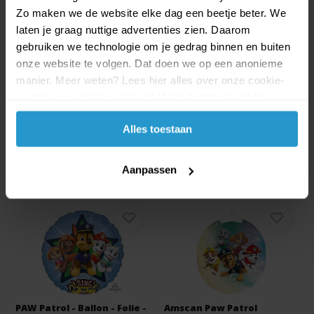
Zo maken we de website elke dag een beetje beter. We
Carnavals pakje - onesie
Amscan Nickelodeon - Paw
laten je graag nuttige advertenties zien. Daarom
paw patrol fee ...
Patrol - Folie ...
gebruiken we technologie om je gedrag binnen en buiten
Carnavals pakje - onesie paw
Paw Patrol folie ballon 43cm.
onze website te volgen. Dat doen we op een anonieme
patrol fee maat 86-...
Ballon wordt le...
manier. Meer weten? Lees hier alles over onze cookie-
en privacyverklaring. Klik op 'Alles toestaan' om te
Op voorraad
Op voorraad
accepteren.
€7,99
€7,19
€1,99
€1,79
Alles toestaan
Aanpassen
PAW Patrol - Ballon - Folie -
Amscan Paw Patrol