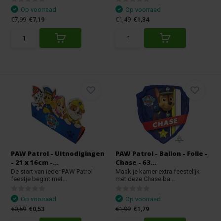
Op voorraad
Op voorraad
€7,99
€7,19
€1,49
€1,34
PAW Patrol - Uitnodigingen
PAW Patrol - Ballon - Folie -
- 21 x 16cm -...
Chase - 63...
De start van ieder PAW Patrol
Maak je kamer extra feestelijk
feestje begint met...
met deze Chase ba...
Op voorraad
Op voorraad
€0,59
€0,53
€1,99
€1,79