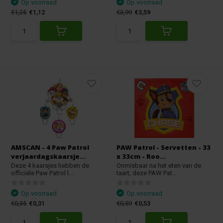
Op voorraad
Op voorraad
€1,25
€1,12
€3,99
€3,59
AMSCAN - 4 Paw Patrol
PAW Patrol - Servetten - 33
verjaardagskaarsje...
x 33cm - Roo...
Deze 4 kaarsjes hebben de
Onmisbaar na het eten van de
officiële Paw Patrol l...
taart, deze PAW Pat...
Op voorraad
Op voorraad
€0,35
€0,31
€0,59
€0,53