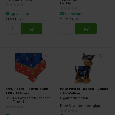
Een kleu...
Op voorraad
Op voorraad
€1,99
€1,79
€1,25
€1,12
PAW Patrol - Tafellaken -
PAW Patrol - Ballon - Chase
180 x 120cm - ...
- AirWalker ...
Dit PAW Patrol tafellaken heeft
Gigantische ballon
de officiële lic...
Deze AirWalker is een giga...