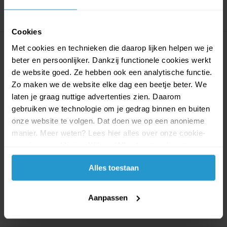
Cookies
Met cookies en technieken die daarop lijken helpen we je
beter en persoonlijker. Dankzij functionele cookies werkt
de website goed. Ze hebben ook een analytische functie.
Zo maken we de website elke dag een beetje beter. We
laten je graag nuttige advertenties zien. Daarom
gebruiken we technologie om je gedrag binnen en buiten
Ty Flippables Dangler The
Ty Beanies Sock Monkey
onze website te volgen. Dat doen we op een anonieme
Owl +/- 23cm
Aap Paars 15 cm
Ty Flippables Dangler The Owl
Ty Beanies Sock Monkey Aap
manier. Meer weten? Lees hier alles over onze cookie-
+/- 23cm.
Paars +/- 15 cm.
en privacyverklaring. Klik op 'Alles toestaan' om te
accepteren.
Op voorraad
Op voorraad
Alles toestaan
€4,99
€4,49
€4,99
€4,49
Aanpassen