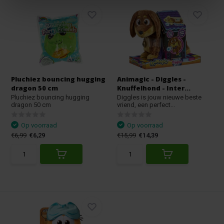
Pluchiez bouncing hugging
Animagic - Diggles -
dragon 50 cm
Knuffelhond - Inter...
Pluchiez bouncing hugging
Diggles is jouw nieuwe beste
dragon 50 cm
vriend, een perfect...
Op voorraad
Op voorraad
€6,99
€6,29
€15,99
€14,39