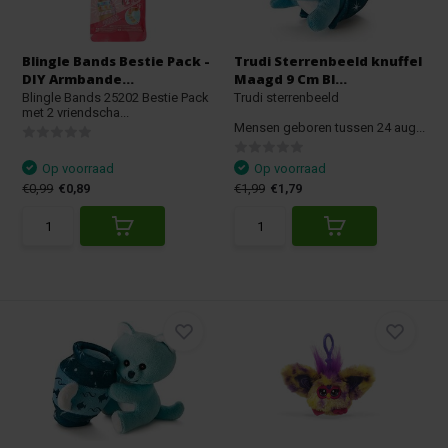
Blingle Bands Bestie Pack -
Trudi Sterrenbeeld knuffel
DIY Armbande...
Maagd 9 Cm Bl...
Blingle Bands 25202 Bestie Pack
Trudi sterrenbeeld
met 2 vriendscha...
Mensen geboren tussen 24 aug...
Op voorraad
Op voorraad
€0,99
€0,89
€1,99
€1,79