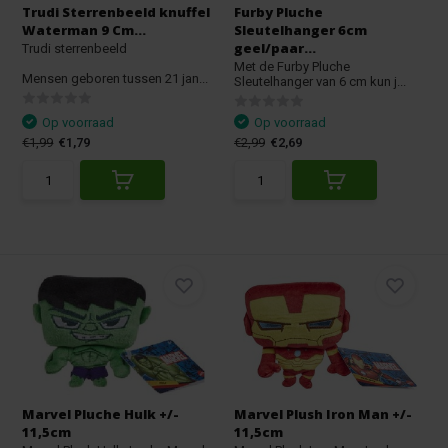
Trudi Sterrenbeeld knuffel
Furby Pluche
Waterman 9 Cm...
Sleutelhanger 6cm
geel/paar...
Trudi sterrenbeeld
Met de Furby Pluche
Mensen geboren tussen 21 jan...
Sleutelhanger van 6 cm kun j...
Op voorraad
Op voorraad
€1,99
€1,79
€2,99
€2,69
Marvel Pluche Hulk +/-
Marvel Plush Iron Man +/-
11,5cm
11,5cm