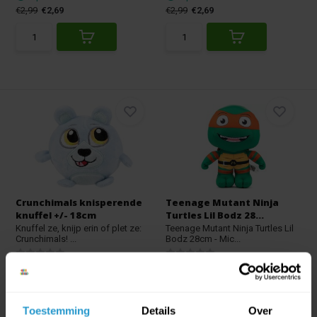
€2,99
€2,69
€2,99
€2,69
Crunchimals knisperende
Teenage Mutant Ninja
knuffel +/- 18cm
Turtles Lil Bodz 28...
Knuffel ze, knijp erin of plet ze:
Teenage Mutant Ninja Turtles Lil
Crunchimals! ...
Bodz 28cm - Mic...
Op voorraad
Op voorraad
€3,99
€3,59
€3,99
€3,59
Toestemming
Details
Over