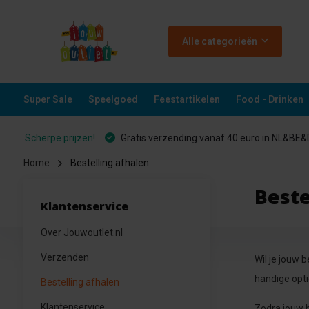
Alle categorieën
Super Sale
Speelgoed
Feestartikelen
Food - Drinken
Scherpe prijzen!
Gratis verzending vanaf 40 euro in NL&BE
Home
Bestelling afhalen
Beste
Klantenservice
Over Jouwoutlet.nl
Verzenden
Wil je jouw b
handige opti
Bestelling afhalen
Klantenservice
Zodra jouw b