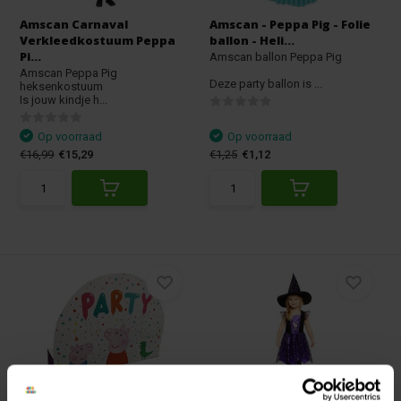
Amscan Carnaval
Amscan - Peppa Pig - Folie
Verkleedkostuum Peppa
ballon - Heli...
Pi...
Amscan ballon Peppa Pig
Amscan Peppa Pig
Deze party ballon is ...
heksenkostuum
Is jouw kindje h...
Op voorraad
Op voorraad
€16,99
€15,29
€1,25
€1,12
Amscan - Peppa Pig -
Amscan Carnaval