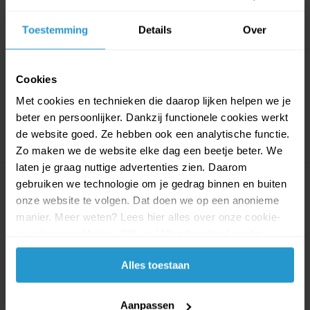
Uitnodigingen (8 st...
Verkle12-24 mnd
Laat alle genodigden vast in de
Amscan Peppa Pig
Toestemming
Details
Over
stemming komen v...
heksenkostuum
Is jouw kindje h...
Op voorraad
Op voorraad
Cookies
€0,99
€0,89
€16,99
€15,29
Met cookies en technieken die daarop lijken helpen we je
beter en persoonlijker. Dankzij functionele cookies werkt
de website goed. Ze hebben ook een analytische functie.
Zo maken we de website elke dag een beetje beter. We
laten je graag nuttige advertenties zien. Daarom
gebruiken we technologie om je gedrag binnen en buiten
Peppa Pig versiering voor een vrolijk
onze website te volgen. Dat doen we op een anonieme
kinderfeestje
manier. Meer weten? Lees hier alles over onze cookie-
en privacyverklaring. Klik op 'Alles toestaan' om te
Een Peppa Pig feestje is ideaal voor jonge kinderen die fan zijn van
accepteren.
Peppa, George en hun vrolijke avonturen. Met Peppa Pig feestartikelen
Alles toestaan
geef je de verjaardagstafel en feestlocatie direct een herkenbare en
gezellige uitstraling. De vrolijke kleuren en bekende figuren zorgen
ervoor dat het feest meteen leuk en feestelijk aanvoelt.
Aanpassen