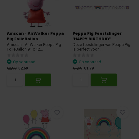
Amscan - AirWalker Peppa
Peppa Pig Feestslinger
Pig FolieBallon...
'HAPPY BIRTHDAY' ...
Amscan - AirWalker Peppa Pig
Deze feestslinger van Peppa Pig
FolieBallon 91 x 12...
is perfect voor ...
Op voorraad
Op voorraad
€2,99
€2,69
€1,99
€1,79