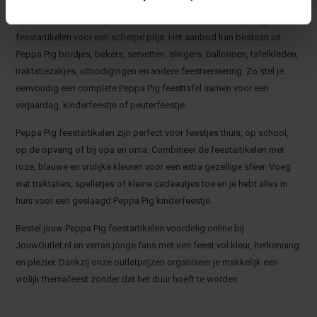
Bij JouwOutlet.nl vind je een wisselend assortiment Peppa Pig
feestartikelen voor een scherpe prijs. Het aanbod kan bestaan uit
Peppa Pig bordjes, bekers, servetten, slingers, ballonnen, tafelkleden,
traktatiezakjes, uitnodigingen en andere feestversiering. Zo stel je
eenvoudig een complete Peppa Pig feesttafel samen voor een
verjaardag, kinderfeestje of peuterfeestje.
Peppa Pig feestartikelen zijn perfect voor feestjes thuis, op school,
op de opvang of bij opa en oma. Combineer de feestartikelen met
roze, blauwe en vrolijke kleuren voor een extra gezellige sfeer. Voeg
wat traktaties, spelletjes of kleine cadeautjes toe en je hebt alles in
huis voor een geslaagd Peppa Pig kinderfeestje.
Bestel jouw Peppa Pig feestartikelen voordelig online bij
JouwOutlet.nl en verras jonge fans met een feest vol kleur, herkenning
en plezier. Dankzij onze outletprijzen organiseer je makkelijk een
vrolijk themafeest zonder dat het duur hoeft te worden.