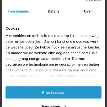
feestartikelen geef je de verjaardagstafel en feestlocatie direct een
vrolijke uitstraling. De herkenbare kleuren geel en blauw zorgen
Toestemming
Details
Over
meteen voor een feestelijke sfeer waar jonge fans blij van worden.
Bij JouwOutlet.nl vind je een wisselend assortiment Minions
feestartikelen voor een scherpe prijs. Het aanbod kan bestaan uit
Cookies
Minions bordjes, bekers, servetten, slingers, ballonnen, tafelkleden,
Met cookies en technieken die daarop lijken helpen we je
traktatiezakjes, uitnodigingen en andere feestversiering. Zo stel je
beter en persoonlijker. Dankzij functionele cookies werkt
eenvoudig een complete Minions feesttafel samen voor een
de website goed. Ze hebben ook een analytische functie.
verjaardag, kinderfeestje of themafeest.
Zo maken we de website elke dag een beetje beter. We
laten je graag nuttige advertenties zien. Daarom
Minions feestartikelen zijn ideaal voor feestjes thuis, op school, op
gebruiken we technologie om je gedrag binnen en buiten
de opvang of bij opa en oma. Combineer de feestartikelen met gele
onze website te volgen. Dat doen we op een anonieme
en blauwe decoratie voor een extra opvallend effect. Zet wat lekkers
manier. Meer weten? Lees hier alles over onze cookie-
op tafel, voeg een paar grappige spelletjes toe en je hebt alles in huis
en privacyverklaring. Klik op 'Alles toestaan' om te
voor een kinderfeestje waar zelfs Gru tevreden van zou worden.
accepteren.
Bestel jouw Minions feestartikelen voordelig online bij JouwOutlet.nl
Alles toestaan
en verras jonge fans met een feest vol kleur, humor en herkenbare
details. Dankzij onze outletprijzen organiseer je makkelijk een vrolijk
Aanpassen