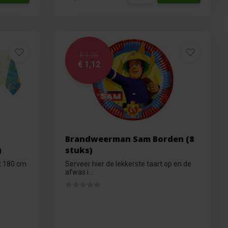
€ 1,25
€ 1,12
Brandweerman Sam Borden (8
)
stuks)
x 180 cm
Serveer hier de lekkerste taart op en de
afwas i...