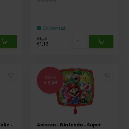
Op voorraad
€1,25
€1,12
€ 2,99
€ 2,69
olie -
Amscan - Nintendo - Super