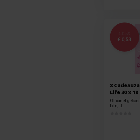
€ 0,59
€ 0,53
8 Cadeauza
Life 30 x 18
Officieel gelic
Life, d...