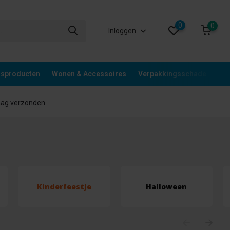
0
0
Inloggen
gsproducten
Wonen & Accessoires
Verpakkingsschade
Div
aag verzonden
Kinderfeestje
Halloween