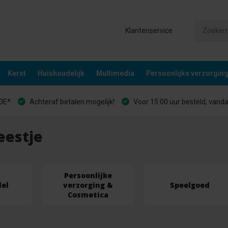
Klantenservice
Kerst
Huishoudelijk
Multimedia
Persoonlijke verzorgin
&DE*
Achteraf betalen mogelijk!
Voor 15:00 uur besteld, vand
eestje
Persoonlijke
el
verzorging &
Speelgoed
Cosmetica