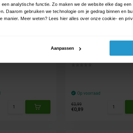
een analytische functie. Zo maken we de website elke dag een b
ien. Daarom gebruiken we technologie om je gedrag binnen en bui
manier. Meer weten? Lees hier alles over onze cookie- en privac
- Tafellaken - 180 x
Piratenbuit - zakje met 
auw/Rood
diamanten
Aanpassen
tafellaken heeft de
Piratenbuit - zakje met geld en 
om het...
d
Op voorraad
€0,99
€0,89