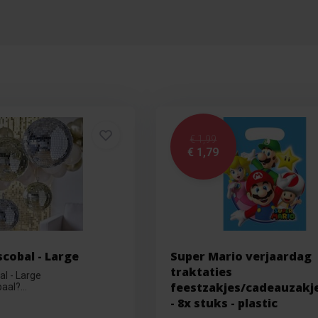
€ 1,99
€ 1,79
scobal - Large
Super Mario verjaardag
traktaties
al - Large
feestzakjes/cadeauzakj
aal?...
- 8x stuks - plastic