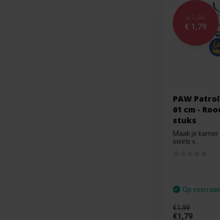
€ 1,99
€ 1,79
PAW Patrol -
61 cm - Roo
stuks
Maak je kamer 
swirls v...
Op voorraa
€1,99
€1,79