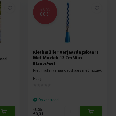
€ 0,35
€ 0,31
Riethmüller Verjaardagskaars
Met Muziek 12 Cm Wax
steel
Blauw/wit
Riethmüller verjaardagskaars met muziek
Heb j...
Op voorraad
€0,35
€0,31