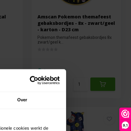
cal
Amscan Pokemon themafeest
gebaksbordjes - 8x - zwart/geel
- karton - D23 cm
Pokemon themafeest gebaksbordjes 8x
zwart/geel k...
Op voorraad
€1,25
€1,12
Over
€ 1,25
9,1
€ 1,12
tionele cookies werkt de