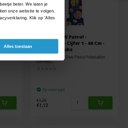
eetje beter. We laten je
ten onze website te volgen.
yverklaring. Klik op 'Alles
geld en
Amscan PAW Patrol -
Folieballon - Cijfer 1 - 66 Cm -
Alles toestaan
Blauw - 1 stuks
diamanten
Amscan cijfer 1 Paw Patrol folieballon
Een kleu...
Op voorraad
€1,25
€1,12