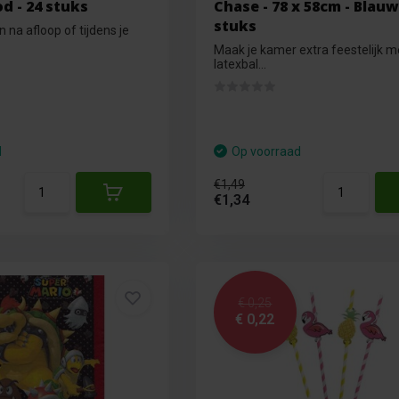
d - 24 stuks
Chase - 78 x 58cm - Blauw 
stuks
n na afloop of tijdens je
Maak je kamer extra feestelijk 
latexbal...
d
Op voorraad
€1,49
€1,34
€ 0,25
€ 0,22