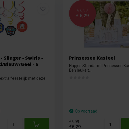
€ 6,99
€ 6,29
 Slinger - Swirls -
Prinsessen Kasteel
d/Blauw/Geel - 6
Hapjes Standaard Prinsessen Ka
Een leuke t...
extra feestelijk met deze
d
Op voorraad
€6,99
€6,29