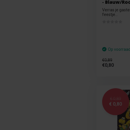
- Blauw/Roo
Verras je gaste
feestje...
Op voorraa
€0,89
€0,80
€ 0,89
€ 0,80