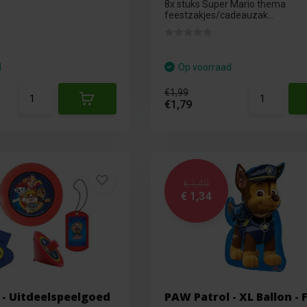
8x stuks Super Mario thema
feestzakjes/cadeauzak...
d
Op voorraad
€1,99
€1,79
€ 1,49
€ 1,34
 - Uitdeelspeelgoed
PAW Patrol - XL Ballon - F