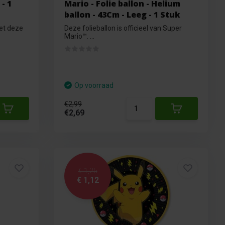
- 1
Mario - Folie ballon - Helium
ballon - 43Cm - Leeg - 1 Stuk
met deze
Deze folieballon is officieel van Super
Mario™. ...
Op voorraad
€2,99
€2,69
€ 1,25
€ 1,12