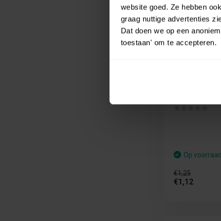
website goed. Ze hebben ook 
graag nuttige advertenties z
Dat doen we op een anonieme 
toestaan' om te accepteren.
PAW Patrol 
120cm - Bl
Dit PAW Patrol 
officiële lic...
Op voorraa
€1,25
€1,12