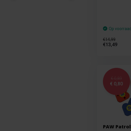
Op voorraa
€14,99
€13,49
€ 0,89
€ 0,80
PAW Patrol