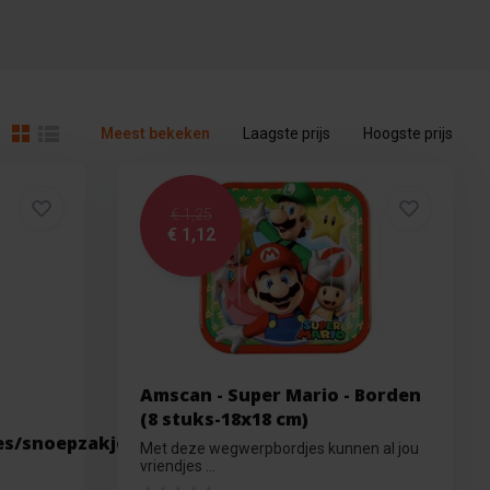
Meest bekeken
Laagste prijs
Hoogste prijs
€ 1,25
€ 1,12
Amscan - Super Mario - Borden
(8 stuks-18x18 cm)
es/snoepzakjes/uitdeelzakjes
Met deze wegwerpbordjes kunnen al jou
vriendjes ...