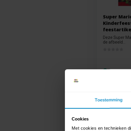
Super Mari
Kinderfees
feestartike
Deze Super Mar
de afbeeld...
Op voorraa
€0,89
€0,80
Toestemming
Cookies
€ 1,25
€ 1,12
Met cookies en technieken die