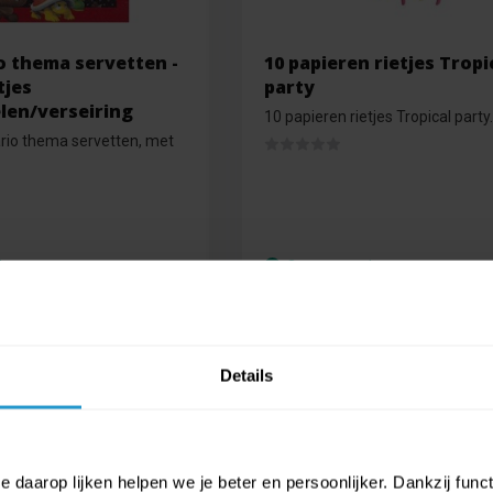
o thema servetten -
10 papieren rietjes Tropi
tjes
party
len/verseiring
10 papieren rietjes Tropical party.
io thema servetten, met
d
Op voorraad
€0,25
€0,22
Details
€ 0,99
€ 0,89
 daarop lijken helpen we je beter en persoonlijker. Dankzij func