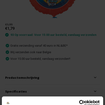
€1,99
€1,79
93 Op voorraad: Voor 15:00 uur besteld, vandaag verzonden
Gratis verzending vanaf 40 euro in NL&BE*
Wij verzenden ook naar Belgie
Voor 15.00 uur besteld, vandaag verzonden!!
Productomschrijving
Specificaties