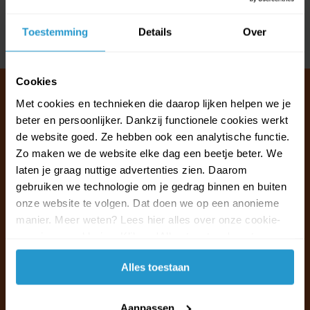
Reviews
Toestemming
Details
Over
Delen
Cookies
Met cookies en technieken die daarop lijken helpen we je
beter en persoonlijker. Dankzij functionele cookies werkt
Klantenservice & FAQ
de website goed. Ze hebben ook een analytische functie.
Wij staan voor u klaar.
Zo maken we de website elke dag een beetje beter. We
laten je graag nuttige advertenties zien. Daarom
gebruiken we technologie om je gedrag binnen en buiten
Ma t/m vr van 09:30 - 16:00 telefonisch
onze website te volgen. Dat doen we op een anonieme
+31 (0)13 785 62 41
manier. Meer weten? Lees hier alles over onze cookie-
en privacyverklaring. Klik op 'Alles toestaan' om te
Naar de klantenservice & FAQ
accepteren.
Alles toestaan
+31 (0)13 785 62 41
info@jouwoutlet.nl
Aanpassen