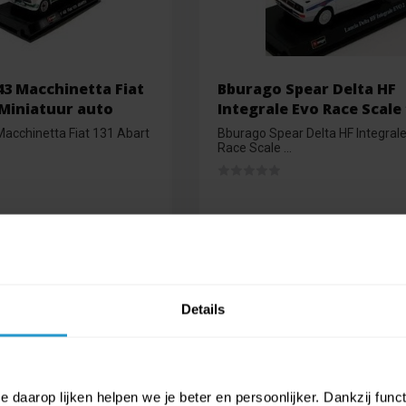
43 Macchinetta Fiat
Bburago Spear Delta HF
 Miniatuur auto
Integrale Evo Race Scale 
acchinetta Fiat 131 Abart
Bburago Spear Delta HF Integral
Race Scale ...
d
Op voorraad
€3,99
€3,59
Details
 daarop lijken helpen we je beter en persoonlijker. Dankzij func