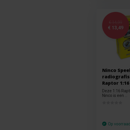
€ 14,99
€ 13,49
Ninco Spee
radiografi
Raptor 1:16
Deze 1:16 Rapt
Ninco is een ...
Op voorraa