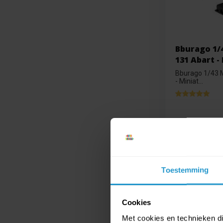
Bburago 1/
131 Abart -
Bburago 1/43 M
- Miniat...
Op voorraa
€3,99
€3,59
Toestemming
Cookies
Met cookies en technieken die