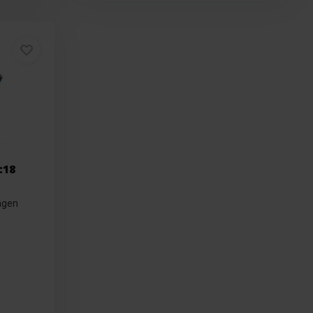
:18
agen