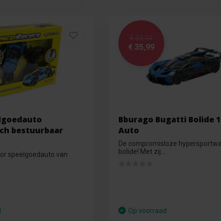
€ 39,99
€ 35,99
lgoedauto
Bburago Bugatti Bolide 1
sch bestuurbaar
Auto
De compromisloze hypersportw
bolide! Met zij...
or speelgoedauto van
d
Op voorraad