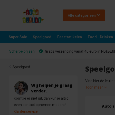
Alle categorieën
Super Sale
Speelgoed
Feestartikelen
Food - Drinken
Scherpe prijzen!
Gratis verzending vanaf 40 euro in NL&BE
Speelgo
Speelgoed
Vind hier de leuks
Wij helpen je graag
Toon meer
verder.
Komt je er niet uit, dan kun je altijd
even contact opnemen met ons!
Auto's
Klantenservice