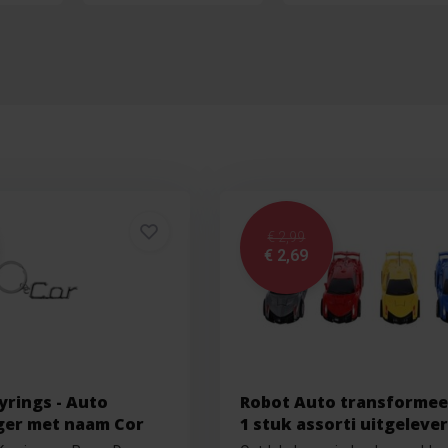
€ 2,99
€ 2,69
yrings - Auto
Robot Auto transformee
ger met naam Cor
1 stuk assorti uitgeleve