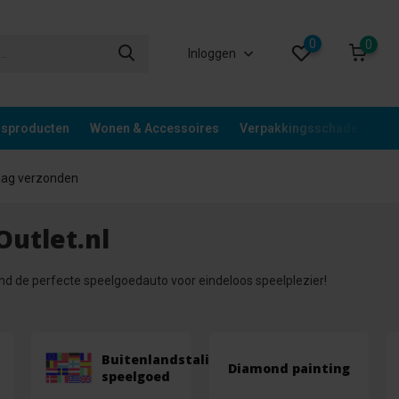
0
0
Inloggen
gsproducten
Wonen & Accessoires
Verpakkingsschade
Div
aag verzonden
Outlet.nl
ind de perfecte speelgoedauto voor eindeloos speelplezier!
Buitenlandstalig
Diamond painting
speelgoed