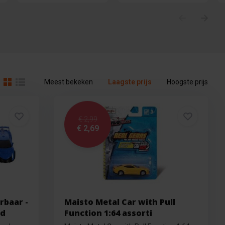
Meest bekeken
Laagste prijs
Hoogste prijs
€ 2,99
€ 2,69
rbaar -
Maisto Metal Car with Pull
rd
Function 1:64 assorti