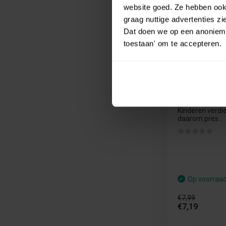
€ 7,99
website goed. Ze hebben ook 
€ 7,19
graag nuttige advertenties z
Dat doen we op een anonieme 
toestaan' om te accepteren.
Goliath Cra
Coupe 32 x 
Kinderen verdie
daarom pres...
Op voorraa
€7,99
€7,19