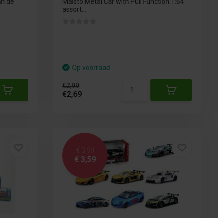
an de
Maisto Metal Car with Pull Function 1:64
assort...
Op voorraad
€2,99
€2,69
€ 3,99
€ 3,59