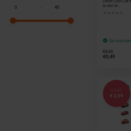
Deze Cool Car 
is een le...
-
Op voorraa
€0,55
€0,49
€ 3,99
€ 3,59