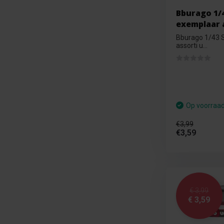
Bburago 1/4
exemplaar 
Bburago 1/43 S
assorti u...
Op voorraa
€3,99
€3,59
€ 3,99
€ 3,59