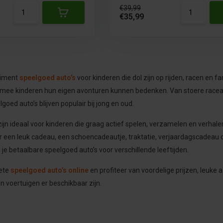
€39,99
€35,99
timent
speelgoed auto’s
voor kinderen die dol zijn op rijden, racen en fa
mee kinderen hun eigen avonturen kunnen bedenken. Van stoere raceaut
lgoed auto’s blijven populair bij jong en oud.
ijn ideaal voor kinderen die graag actief spelen, verzamelen en verhalen
r een leuk cadeau, een schoencadeautje, traktatie, verjaardagscadeau of
 je betaalbare speelgoed auto’s voor verschillende leeftijden.
iete
speelgoed auto’s online
en profiteer van voordelige prijzen, leuke
en voertuigen er beschikbaar zijn.