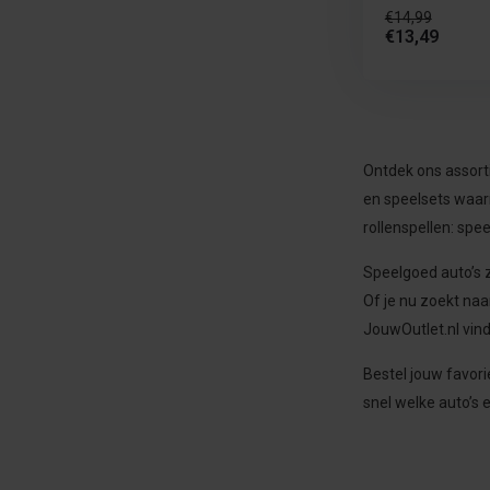
€14,99
€13,49
Ontdek ons assor
en speelsets waar
rollenspellen: spee
Speelgoed auto’s z
Of je nu zoekt naa
JouwOutlet.nl vind
Bestel jouw favor
snel welke auto’s 