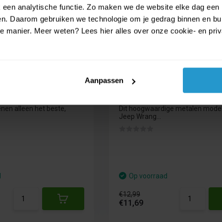
€ 12,99
een analytische functie. Zo maken we de website elke dag een b
€ 11,69
ien. Daarom gebruiken we technologie om je gedrag binnen en bui
manier. Meer weten? Lees hier alles over onze cookie- en privac
Aanpassen
yola Colour 'N Style
Maisto Jeep Wrangler Ru
9,5 x 24 cm
1/27 Modelauto - Blauw M
nen alleen het beste,
Dit hoogwaardige metalen model
Jeep Wrang...
d
Op voorraad
€12,99
€11,69