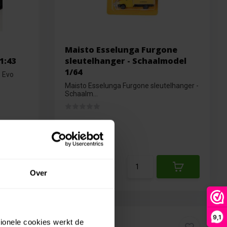
Maisto Esselunga Furgone
1:43
sleutelhanger - Schaalmodel
1/64
e Evo
Maisto Esselunga Furgone sleutelhanger -
Schaalm...
Op voorraad
€4,99
€4,49
Over
9,1
tionele cookies werkt de