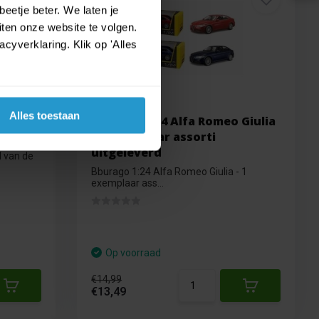
€ 14,99
eetje beter. We laten je
€ 13,49
ten onze website te volgen.
yverklaring. Klik op 'Alles
Alles toestaan
bicon
Bburago 1:24 Alfa Romeo Giulia
etallic
- 1 exemplaar assorti
uitgeleverd
 van de
Bburago 1:24 Alfa Romeo Giulia - 1
exemplaar ass...
Op voorraad
€14,99
€13,49