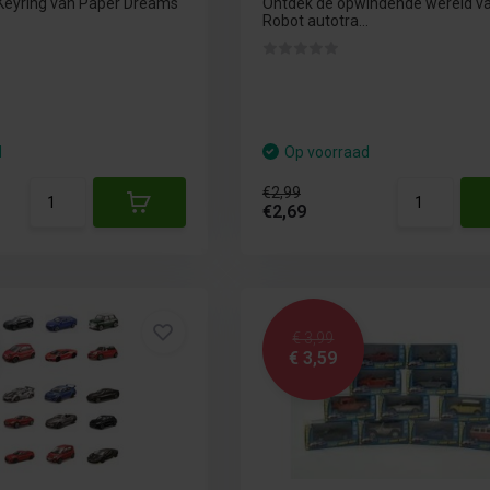
Keyring van Paper Dreams
Ontdek de opwindende wereld v
Robot autotra...
d
Op voorraad
€2,99
€2,69
€ 3,99
€ 3,59