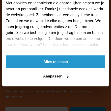
Ma t/m vr van 09:30 - 16:00 telefonisch
Met cookies en technieken die daarop lijken helpen we je
+31 (0)13 785 62 41
beter en persoonlijker. Dankzij functionele cookies werkt
de website goed. Ze hebben ook een analytische functie.
Zo maken we de website elke dag een beetje beter. We
Naar de klantenservice & FAQ
laten je graag nuttige advertenties zien. Daarom
+31 (0)13 785 62 41
gebruiken we technologie om je gedrag binnen en buiten
info@jouwoutlet.nl
onze website te volgen. Dat doen we op een anonieme
manier. Meer weten? Lees hier alles over onze cookie-
en privacyverklaring. Klik op 'Alles toestaan' om te
accepteren.
Alles toestaan
Aanpassen
Mis geen nieuws, acties en voordelen! Schrijf je in voor onze
nieuwsbrief