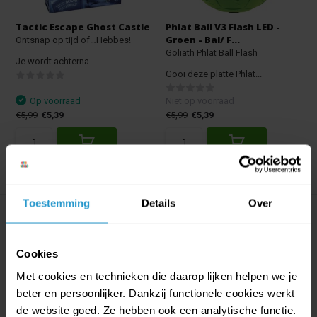
Tactic Escape Ghost Castle
Phlat Ball V3 Flash LED -
Groen - Bal/ F...
Ontsnap op tijd of…Hebbes!
Goliath Phlat Ball Flash
Je wordt achterna ...
Gooi deze platte Phlat...
Op voorraad
Niet op voorraad
€5,99
€5,39
€5,99
€5,39
Toestemming
Details
Over
Cookies
Met cookies en technieken die daarop lijken helpen we je
beter en persoonlijker. Dankzij functionele cookies werkt
Qware Gaming - Muis -
RiDD Skull Helmet - army
de website goed. Ze hebben ook een analytische functie.