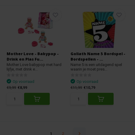
Mother Love - Babypop -
Goliath Name 5 Bordspel -
Drink en Plas Fu...
Bordspellen - ...
Mother Love babypop met hard
Name 5 is een uitdagend spel
lijfje, met drink e...
waarin je moet pres...
Op voorraad
Op voorraad
€9,99
€8,99
€11,99
€10,79
1
2