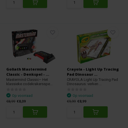
Goliath Mastermind
Crayola - Light Up Tracing
Classic - Denkspel - ...
Pad Dinosaur ...
Mastermind Classic– Het
CRAYOLA Light Up Tracing Pad
klassieke codekrakersspe...
Dinosaurus: verken ...
Op voorraad
Op voorraad
€8,99
€8,09
€9,99
€8,99