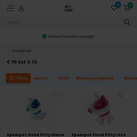
0
0
Achteraf betalen mogelijk!
Speelgoed
€ 10 tot € 15
Auto's
LEGO
Buitenspeelgoed
Buite
Filters
Spaarpot Hond Pitty blauw
Spaarpot Hond Pitty roze