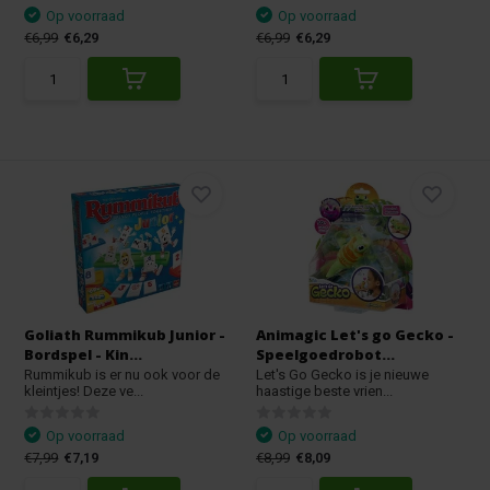
Op voorraad
Op voorraad
€6,99
€6,29
€6,99
€6,29
Goliath Rummikub Junior -
Animagic Let's go Gecko -
Bordspel - Kin...
Speelgoedrobot...
Rummikub is er nu ook voor de
Let's Go Gecko is je nieuwe
kleintjes! Deze ve...
haastige beste vrien...
Op voorraad
Op voorraad
€7,99
€7,19
€8,99
€8,09