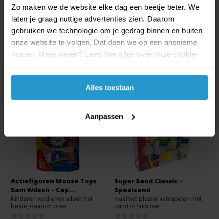
Gaming - New York ...
green
Zo maken we de website elke dag een beetje beter. We
De Qware New York muis is een
Bescherm je hoofd met een
laten je graag nuttige advertenties zien. Daarom
programmeerbare ga...
trendy RiDD SKULL helm...
gebruiken we technologie om je gedrag binnen en buiten
Op voorraad
Op voorraad
onze website te volgen. Dat doen we op een anonieme
€6,99
€6,29
€6,99
€6,29
manier. Meer weten? Lees hier alles over onze cookie-
en privacyverklaring. Klik op 'Alles toestaan' om te
accepteren.
Alles toestaan
Aanpassen
Actiefiguren Moose Toys
Super Sand Classic -
Sam Wilson - Cap...
Speelzand
Kinderen verdienen alleen het
Haal het plezier van spelen met
beste, daarom pres...
zand in huis met...