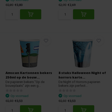
€0,89
€0,80
€2,99
€2,69
Amscan Kartonnen bekers
8 stuks Halloween Night of
250ml op de bouw...
horrors karto...
De papieren bekers "Op de
De Night of Horrors papieren
bouwplaats" zijn een g...
bekers zijn perfect...
Op voorraad
Op voorraad
€0,59
€0,53
€0,59
€0,53