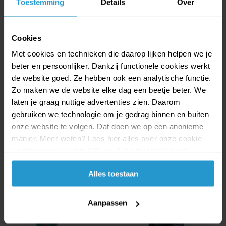
Toestemming
Details
Over
Cookies
Set 8 kartonnen bekertjes
Amscan kartonnen bekers
Met cookies en technieken die daarop lijken helpen we je
| Jungle
Shimmer & Shine...
beter en persoonlijker. Dankzij functionele cookies werkt
Go crazy met je party decoratie!
Deze set heeft de officiële
Deze bekers met...
Shimmer & Shine lice...
de website goed. Ze hebben ook een analytische functie.
Zo maken we de website elke dag een beetje beter. We
Op voorraad
Op voorraad
laten je graag nuttige advertenties zien. Daarom
€0,59
€0,53
€0,89
€0,80
gebruiken we technologie om je gedrag binnen en buiten
onze website te volgen. Dat doen we op een anonieme
manier. Meer weten? Lees hier alles over onze cookie-
en privacyverklaring. Klik op 'Alles toestaan' om te
accepteren.
Alles toestaan
Aanpassen