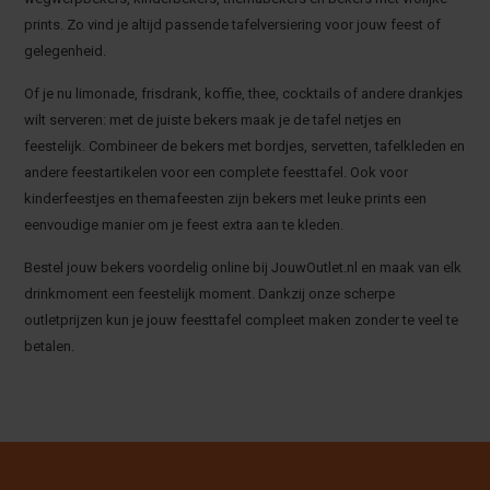
prints. Zo vind je altijd passende tafelversiering voor jouw feest of
gelegenheid.
Of je nu limonade, frisdrank, koffie, thee, cocktails of andere drankjes
wilt serveren: met de juiste bekers maak je de tafel netjes en
feestelijk. Combineer de bekers met bordjes, servetten, tafelkleden en
andere feestartikelen voor een complete feesttafel. Ook voor
kinderfeestjes en themafeesten zijn bekers met leuke prints een
eenvoudige manier om je feest extra aan te kleden.
Bestel jouw bekers voordelig online bij JouwOutlet.nl en maak van elk
drinkmoment een feestelijk moment. Dankzij onze scherpe
outletprijzen kun je jouw feesttafel compleet maken zonder te veel te
betalen.