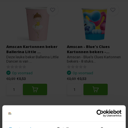
Amscan Kartonnen beker
Amscan - Blue's Clues
Ballerina Little ...
Kartonnen bekers -...
Deze leuke beker Ballerina Little
Amscan - Blue's Clues Kartonnen
Dancer is van ...
bekers - 8 stuks...
Op voorraad
Op voorraad
€0,59
€0,53
€0,59
€0,53