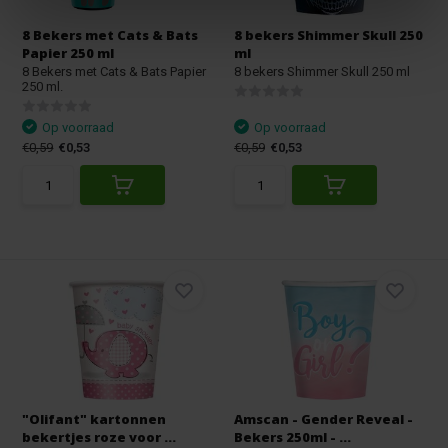
8 Bekers met Cats & Bats
8 bekers Shimmer Skull 250
Papier 250 ml
ml
8 Bekers met Cats & Bats Papier
8 bekers Shimmer Skull 250 ml
250 ml.
Op voorraad
Op voorraad
€0,59
€0,53
€0,59
€0,53
"Olifant" kartonnen
Amscan - Gender Reveal -
bekertjes roze voor ...
Bekers 250ml - ...