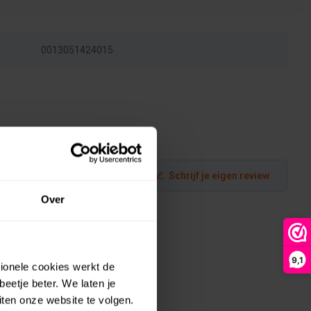
0013051424015
Schrijf je eigen review
Over
9,1
tionele cookies werkt de
eetje beter. We laten je
ten onze website te volgen.