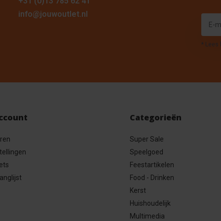
+31 (0)13 785 62 41
info@jouwoutlet.nl
* Lees 
account
Categorieën
eren
Super Sale
tellingen
Speelgoed
ets
Feestartikelen
anglijst
Food - Drinken
Kerst
Huishoudelijk
Multimedia