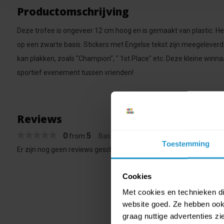
Productomschrijving
Deze trofee is ongeveer 12 cm hoog en is gemaakt van plastic. Het 
op een zwarte basis. Stickers met Engelse tekst zijn meegeleverd
kan plakken, zoals "Champion", " 1st Place" etc. Deze kleine winna
sportief evenement tussen vrienden!
Reviews
0
5
from
Based on 0 reviews
Toestemming
Er zijn nog geen reviews geschreven over dit product..
Cookies
Met cookies en technieken die
website goed. Ze hebben ook 
graag nuttige advertenties z