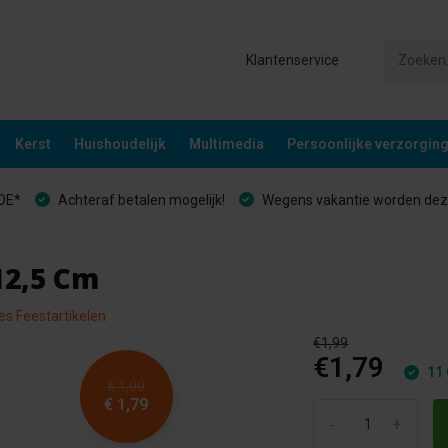
Klantenservice
Kerst
Huishoudelijk
Multimedia
Persoonlijke verzorgin
&DE*
Achteraf betalen mogelijk!
Wegens vakantie worden deze
12,5 Cm
les Feestartikelen
€1,99
€1,79
11 
€ 1,99
€ 1,79
-
+