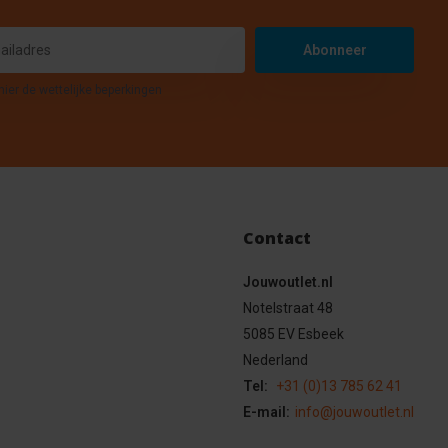
Abonneer
hier de wettelijke beperkingen
Contact
Jouwoutlet.nl
Notelstraat 48
5085 EV Esbeek
Nederland
Tel:
+31 (0)13 785 62 41
E-mail:
info@jouwoutlet.nl