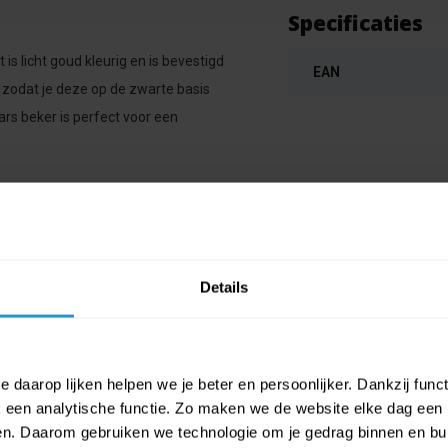
Specificaties
is licht goud kleurig en is bevestigd
EAN
 zodat je deze op de zwarte basis
ars beker is perfect voor een
Details
 daarop lijken helpen we je beter en persoonlijker. Dankzij func
een analytische functie. Zo maken we de website elke dag een b
ien. Daarom gebruiken we technologie om je gedrag binnen en bui