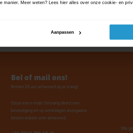
manier. Meer weten? Lees hier alles over onze cookie- en privac
n Trofee Aanpasbaar 12,5 Cm
oorraad: Voor 15:00 uur besteld, vandaag verzonden
Aanpassen
Bel of mail ons!
Binnen 24 uur antwoord op je vraag!
Stuur een e-mail. Ontvang direct een
bevestiging en op werkdagen doorgaans
binnen enkele uren antwoord.
Mis ge