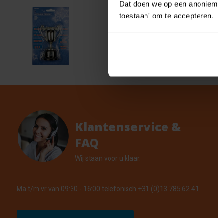
Dat doen we op een anonieme 
toestaan' om te accepteren.
Amsca
€ 1,99
€ 1,79
11 Op v
Klantenservice &
FAQ
Wij staan voor u klaar.
Ma t/m vr van 09:30 - 16:00 telefonisch +31 (0)13 785 62 41