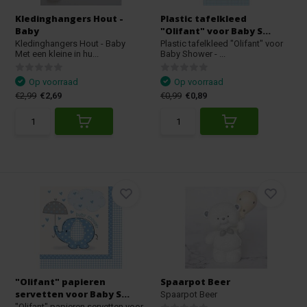
Kledinghangers Hout -
Plastic tafelkleed
Baby
"Olifant" voor Baby S...
Kledinghangers Hout - Baby
Plastic tafelkleed "Olifant" voor
Met een kleine in hu...
Baby Shower - ...
Op voorraad
Op voorraad
€2,99
€2,69
€0,99
€0,89
"Olifant" papieren
Spaarpot Beer
servetten voor Baby S...
Spaarpot Beer
"Olifant" papieren servetten voor