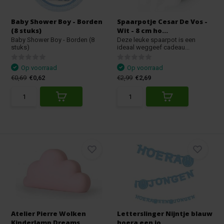
Baby Shower Boy - Borden
Spaarpotje Cesar De Vos -
(8 stuks)
Wit - 8 cm ho...
Baby Shower Boy - Borden (8
Deze leuke spaarpot is een
stuks)
ideaal weggeef cadeau...
Op voorraad
Op voorraad
€0,69
€0,62
€2,99
€2,69
Atelier Pierre Wolken
Letterslinger Nijntje blauw
Kinderlamp Dreams ...
hoera een jo...