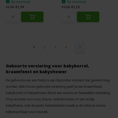
Op voorraad
Op voorraad
€1,99
€1,79
€1,25
€1,12
1
2
3
4
Geboorte versiering voor babyborrel,
kraamfeest en babyshower
De geboorte van een baby is een bijzonder moment dat gevierd mag
worden. Met mooie geboorte versiering geef je een kraamfeest,
babyborrel of babyshower direct een warme en feestelijke uitstraling.
Of je nu kiest voor roze, blauw, neutrale tinten of een vrolijk
babythema: met de juiste feestartikelen maak je de tafel en ruimte
helemaal klaar voor bezoek.