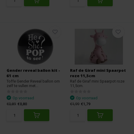
Gender reveal ballon kit -
Raf de Giraf mini Spaarpot
61 cm
roze 11,5cm
Toffe Gender Reveal ballon om
Raf de Giraf mini Spaarpot roze
zelf te vullen met...
11,5cm.
Op voorraad
Op voorraad
€0,89
€0,80
€1,99
€1,79