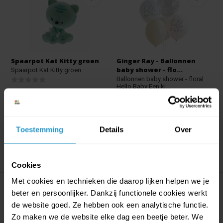
Spaarpot Kat Kitty groen
Ginger Ray - Ballonnen
baby shower - flo...
Spaarpot Kat Kitty groen
Ballonnen baby shower - floral
Hello Baby Een ki...
Op voorraad
Op voorraad
€2,99
€2,69
€2,99
€2,69
Toestemming
Details
Over
Cookies
Met cookies en technieken die daarop lijken helpen we je
beter en persoonlijker. Dankzij functionele cookies werkt
de website goed. Ze hebben ook een analytische functie.
Zo maken we de website elke dag een beetje beter. We