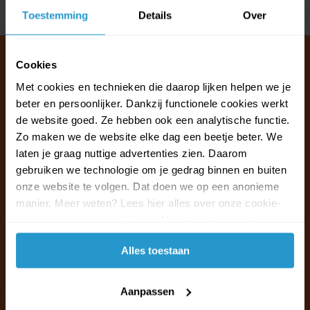
Delen
Toestemming
Details
Over
Cookies
Met cookies en technieken die daarop lijken helpen we je
Klantenservice & FAQ
beter en persoonlijker. Dankzij functionele cookies werkt
Wij staan voor u klaar.
de website goed. Ze hebben ook een analytische functie.
Zo maken we de website elke dag een beetje beter. We
laten je graag nuttige advertenties zien. Daarom
Ma t/m vr van 09:30 - 16:00 telefonisch
gebruiken we technologie om je gedrag binnen en buiten
+31 (0)13 785 62 41
onze website te volgen. Dat doen we op een anonieme
manier. Meer weten? Lees hier alles over onze cookie-
Naar de klantenservice & FAQ
en privacyverklaring. Klik op 'Alles toestaan' om te
accepteren.
+31 (0)13 785 62 41
Alles toestaan
info@jouwoutlet.nl
Aanpassen