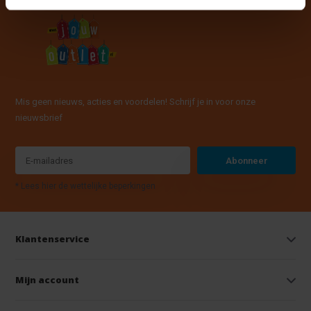
Mis geen nieuws, acties en voordelen! Schrijf je in voor onze
nieuwsbrief
Abonneer
* Lees hier de wettelijke beperkingen
Klantenservice
Mijn account