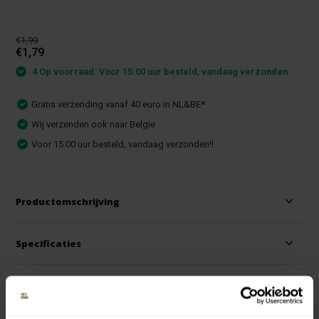
€1,99
€1,79
4 Op voorraad: Voor 15:00 uur besteld, vandaag verzonden
Gratis verzending vanaf 40 euro in NL&BE*
Wij verzenden ook naar Belgie
Voor 15.00 uur besteld, vandaag verzonden!!
Productomschrijving
Specificaties
Reviews