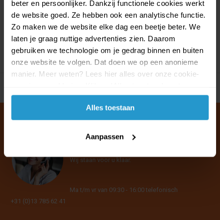
beter en persoonlijker. Dankzij functionele cookies werkt
Op voorraad
Op voorraad
de website goed. Ze hebben ook een analytische functie.
€0,59
€0,53
€0,59
€0,53
Zo maken we de website elke dag een beetje beter. We
laten je graag nuttige advertenties zien. Daarom
gebruiken we technologie om je gedrag binnen en buiten
onze website te volgen. Dat doen we op een anonieme
manier. Meer weten? Lees hier alles over onze cookie-
en privacyverklaring. Klik op 'Alles toestaan' om te
accepteren.
Alles toestaan
Aanpassen
Klantenservice & FAQ
Wij staan voor u klaar.
Ma t/m vr van 09:30 - 16:00 telefonisch
+31 (0)13 785 62 41