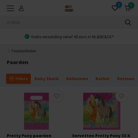
0
0
Gratis verzending vanaf 40 euro in NL&BE&DE*
Feestartikelen
Paarden
Baby Shark
Ballonnen
Barbie
Batman
Filters
Pretty Pony paarden
Servetten Pretty Pony 33 X