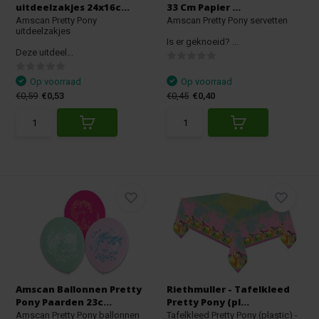
uitdeelzakjes 24x16c...
33 Cm Papier ...
Amscan Pretty Pony
Amscan Pretty Pony servetten
uitdeelzakjes
Is er geknoeid? ...
Deze uitdeel...
Op voorraad
Op voorraad
€0,59
€0,53
€0,45
€0,40
Amscan Ballonnen Pretty
Riethmuller - Tafelkleed
Pony Paarden 23c...
Pretty Pony (pl...
Amscan Pretty Pony ballonnen
Tafelkleed Pretty Pony (plastic) -