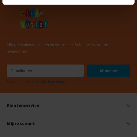
Mis geen nieuws, acties en voordelen! Schrijf je in voor onze
nieuwsbrief
Abonneer
* Lees hier de wettelijke beperkingen
Klantenservice
Mijn account