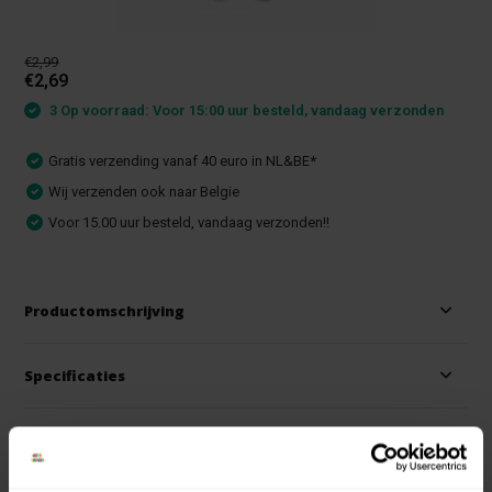
€2,99
€2,69
3 Op voorraad: Voor 15:00 uur besteld, vandaag verzonden
Gratis verzending vanaf 40 euro in NL&BE*
Wij verzenden ook naar Belgie
Voor 15.00 uur besteld, vandaag verzonden!!
Productomschrijving
Specificaties
Reviews