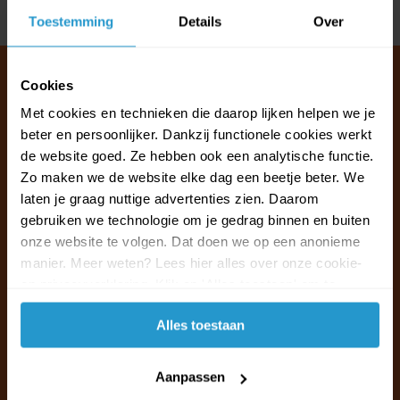
Delen
Toestemming
Details
Over
Cookies
Met cookies en technieken die daarop lijken helpen we je
Klantenservice & FAQ
beter en persoonlijker. Dankzij functionele cookies werkt
Wij staan voor u klaar.
de website goed. Ze hebben ook een analytische functie.
Zo maken we de website elke dag een beetje beter. We
laten je graag nuttige advertenties zien. Daarom
Ma t/m vr van 09:30 - 16:00 telefonisch
gebruiken we technologie om je gedrag binnen en buiten
+31 (0)13 785 62 41
onze website te volgen. Dat doen we op een anonieme
manier. Meer weten? Lees hier alles over onze cookie-
Naar de klantenservice & FAQ
en privacyverklaring. Klik op 'Alles toestaan' om te
accepteren.
+31 (0)13 785 62 41
Alles toestaan
info@jouwoutlet.nl
Aanpassen