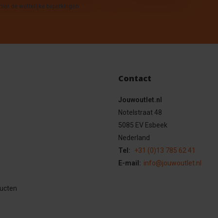
hier de wettelijke beperkingen
Contact
Jouwoutlet.nl
Notelstraat 48
5085 EV Esbeek
Nederland
Tel:
+31 (0)13 785 62 41
E-mail:
info@jouwoutlet.nl
ducten