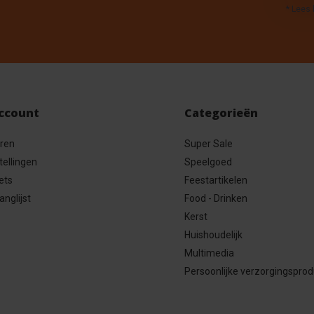
* Lees 
account
Categorieën
eren
Super Sale
tellingen
Speelgoed
ets
Feestartikelen
anglijst
Food - Drinken
Kerst
Huishoudelijk
Multimedia
Persoonlijke verzorgingspro