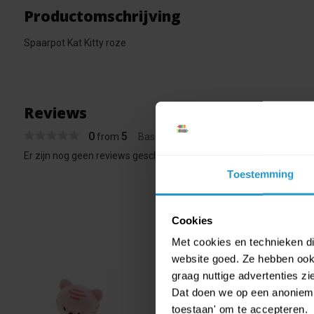
Productomschrijving
Spaarpot Kat Kitty roze
Reviews
0
5
from
Based on 0 reviews
Er zijn nog geen reviews geschreven over dit product..
Toestemming
Cookies
Met cookies en technieken die
website goed. Ze hebben ook 
graag nuttige advertenties z
Dat doen we op een anonieme 
Spaar
€ 2,99
toestaan' om te accepteren.