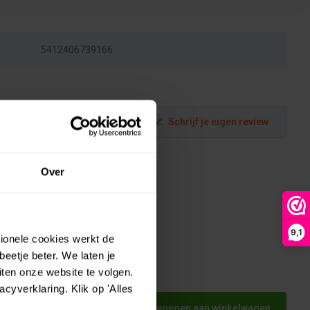
5412406739166
Schrijf je eigen review
Over
9,1
tionele cookies werkt de
eetje beter. We laten je
ten onze website te volgen.
yverklaring. Klik op 'Alles
Toevoegen aan winkelwagen