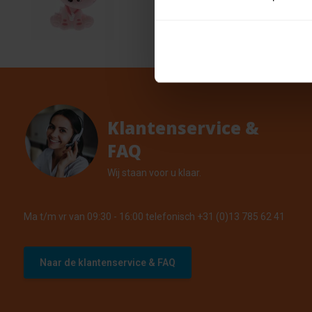
€ 2,69
4 Op vo
Klantenservice &
FAQ
Wij staan voor u klaar.
Ma t/m vr van 09:30 - 16:00 telefonisch +31 (0)13 785 62 41
Naar de klantenservice & FAQ