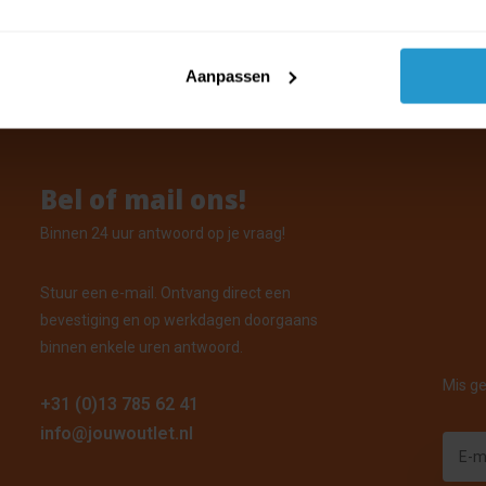
orraad: Voor 15:00 uur besteld, vandaag verzonden
Aanpassen
Bel of mail ons!
Binnen 24 uur antwoord op je vraag!
Stuur een e-mail. Ontvang direct een
bevestiging en op werkdagen doorgaans
binnen enkele uren antwoord.
Mis ge
+31 (0)13 785 62 41
info@jouwoutlet.nl