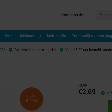
Klantenservice
Kerst
Huishoudelijk
Multimedia
Persoonlijke verzorgin
&DE*
Achteraf betalen mogelijk!
Voor 15:00 uur besteld, vand
€2,99
€2,69
4 O
€ 2,99
€ 2,69
-
+