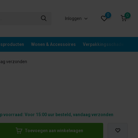
0
0
Inloggen
gsproducten
Wonen & Accessoires
Verpakkingsschade
Div
aag verzonden
p voorraad: Voor 15:00 uur besteld, vandaag verzonden
Toevoegen aan winkelwagen