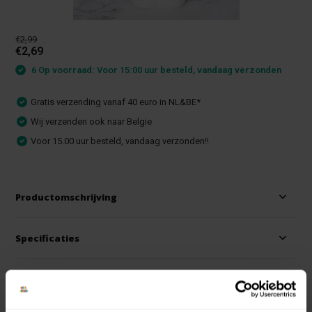
€2,99
€2,69
6 Op voorraad: Voor 15:00 uur besteld, vandaag verzonden
Gratis verzending vanaf 40 euro in NL&BE*
Wij verzenden ook naar Belgie
Voor 15.00 uur besteld, vandaag verzonden!!
Productomschrijving
Specificaties
Reviews