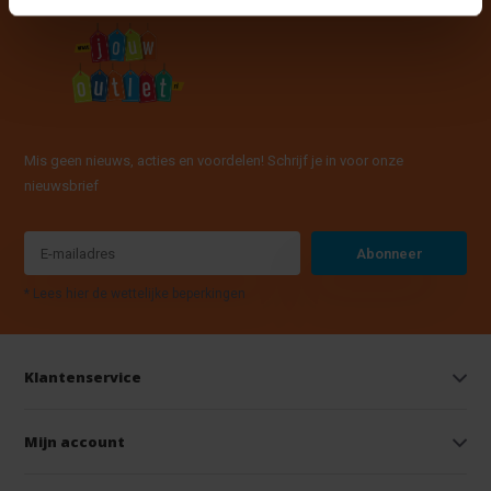
Mis geen nieuws, acties en voordelen! Schrijf je in voor onze
nieuwsbrief
Abonneer
* Lees hier de wettelijke beperkingen
Klantenservice
Mijn account