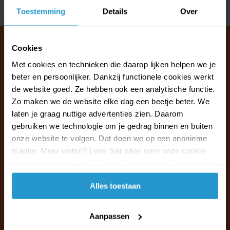
Delen
Toestemming
Details
Over
Cookies
Met cookies en technieken die daarop lijken helpen we je
Klantenservice & FAQ
beter en persoonlijker. Dankzij functionele cookies werkt
Wij staan voor u klaar.
de website goed. Ze hebben ook een analytische functie.
Zo maken we de website elke dag een beetje beter. We
laten je graag nuttige advertenties zien. Daarom
Ma t/m vr van 09:30 - 16:00 telefonisch
gebruiken we technologie om je gedrag binnen en buiten
+31 (0)13 785 62 41
onze website te volgen. Dat doen we op een anonieme
manier. Meer weten? Lees hier alles over onze cookie-
Naar de klantenservice & FAQ
en privacyverklaring. Klik op 'Alles toestaan' om te
accepteren.
+31 (0)13 785 62 41
Alles toestaan
info@jouwoutlet.nl
Aanpassen