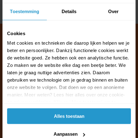
Toestemming
Details
Over
Delen
Cookies
Met cookies en technieken die daarop lijken helpen we je
beter en persoonlijker. Dankzij functionele cookies werkt
Klantenservice & FAQ
de website goed. Ze hebben ook een analytische functie.
Wij staan voor u klaar.
Zo maken we de website elke dag een beetje beter. We
laten je graag nuttige advertenties zien. Daarom
Ma t/m vr van 09:30 - 16:00 telefonisch
gebruiken we technologie om je gedrag binnen en buiten
+31 (0)13 785 62 41
onze website te volgen. Dat doen we op een anonieme
manier. Meer weten? Lees hier alles over onze cookie-
en privacyverklaring. Klik op 'Alles toestaan' om te
Naar de klantenservice & FAQ
accepteren.
Alles toestaan
+31 (0)13 785 62 41
info@jouwoutlet.nl
Aanpassen