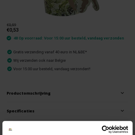
€0,59
€0,53
48 Op voorraad: Voor 15:00 uur besteld, vandaag verzonden
Gratis verzending vanaf 40 euro in NL&BE*
Wij verzenden ook naar Belgie
Voor 15.00 uur besteld, vandaag verzonden!!
Productomschrijving
Specificaties
Reviews