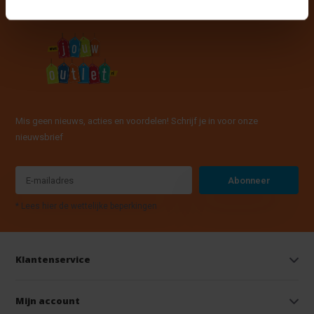
Mis geen nieuws, acties en voordelen! Schrijf je in voor onze
nieuwsbrief
Abonneer
* Lees hier de wettelijke beperkingen
Klantenservice
Mijn account