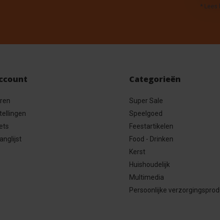
* Lees 
account
Categorieën
eren
Super Sale
tellingen
Speelgoed
ets
Feestartikelen
anglijst
Food - Drinken
Kerst
Huishoudelijk
Multimedia
Persoonlijke verzorgingspro