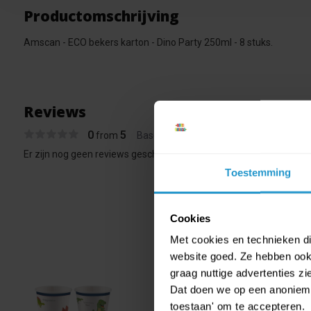
Productomschrijving
Amscan - ECO bekers karton - Dino Party 250ml - 8 stuks.
Reviews
0
5
from
Based on 0 reviews
Er zijn nog geen reviews geschreven over dit product..
Toestemming
Cookies
Met cookies en technieken die
website goed. Ze hebben ook 
graag nuttige advertenties z
Amsca
Dat doen we op een anonieme 
€ 0,89
toestaan' om te accepteren.