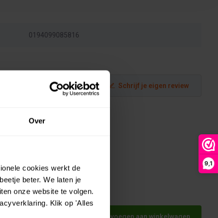
0194099085816
Schrijf je eigen review
Over
9,1
tionele cookies werkt de
eetje beter. We laten je
ten onze website te volgen.
250ml -
yverklaring. Klik op 'Alles
Toevoegen aan winkelwagen