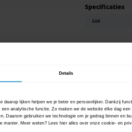
Specificaties
EAN
Details
 daarop lijken helpen we je beter en persoonlijker. Dankzij func
een analytische functie. Zo maken we de website elke dag een b
ien. Daarom gebruiken we technologie om je gedrag binnen en bui
n - ECO bekers karton - Dino Party 
manier. Meer weten? Lees hier alles over onze cookie- en privac