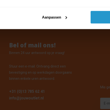
ks
orraad: Voor 15:00 uur besteld, vandaag verzonden
Aanpassen
Bel of mail ons!
Binnen 24 uur antwoord op je vraag!
Stuur een e-mail. Ontvang direct een
bevestiging en op werkdagen doorgaans
binnen enkele uren antwoord.
Mis ge
+31 (0)13 785 62 41
info@jouwoutlet.nl