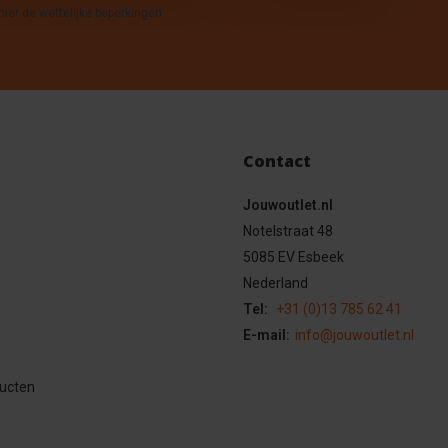
hier de wettelijke beperkingen
Contact
Jouwoutlet.nl
Notelstraat 48
5085 EV Esbeek
Nederland
Tel:
+31 (0)13 785 62 41
E-mail:
info@jouwoutlet.nl
ducten