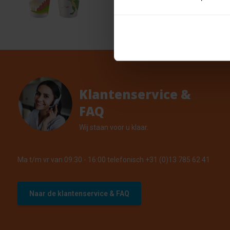
8 stu
€ 0,80
8 Op vo
Klantenservice &
FAQ
Wij staan voor u klaar.
Ma t/m vr van 09:30 - 16:00 telefonisch +31 (0)13 785 62 41
Naar de klantenservice & FAQ