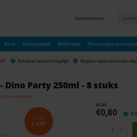
Klantenservice
Kerst
Huishoudelijk
Multimedia
Persoonlijke verzorgin
&DE*
Achteraf betalen mogelijk!
Wegens vakantie worden deze
 Dino Party 250ml - 8 stuks
les Feestartikelen
€0,89
€0,80
8 O
€ 0,89
€ 0,80
-
+