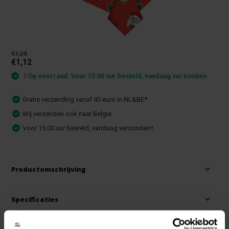
€1,25
€1,12
7 Op voorraad: Voor 15:00 uur besteld, vandaag verzonden
Gratis verzending vanaf 40 euro in NL&BE*
Wij verzenden ook naar Belgie
Voor 15.00 uur besteld, vandaag verzonden!!
Productomschrijving
Specificaties