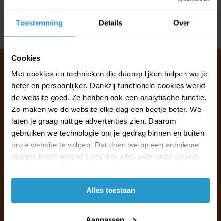
Reviews
Toestemming
Details
Over
Delen
Cookies
Met cookies en technieken die daarop lijken helpen we je
beter en persoonlijker. Dankzij functionele cookies werkt
Klantenservice & FAQ
de website goed. Ze hebben ook een analytische functie.
Wij staan voor u klaar.
Zo maken we de website elke dag een beetje beter. We
laten je graag nuttige advertenties zien. Daarom
gebruiken we technologie om je gedrag binnen en buiten
Ma t/m vr van 09:30 - 16:00 telefonisch
onze website te volgen. Dat doen we op een anonieme
+31 (0)13 785 62 41
manier. Meer weten? Lees hier alles over onze cookie-
en privacyverklaring. Klik op 'Alles toestaan' om te
Naar de klantenservice & FAQ
accepteren.
Alles toestaan
+31 (0)13 785 62 41
info@jouwoutlet.nl
Aanpassen