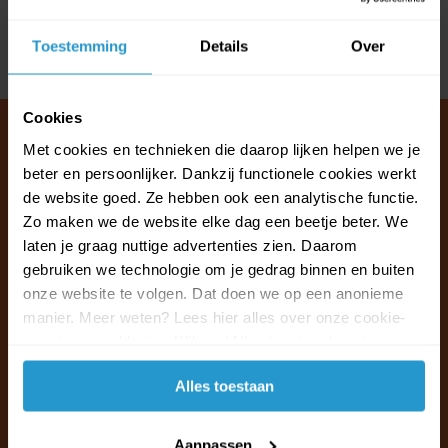
Reviews
Toestemming
Details
Over
Delen
Cookies
Met cookies en technieken die daarop lijken helpen we je
beter en persoonlijker. Dankzij functionele cookies werkt
Klantenservice & FAQ
de website goed. Ze hebben ook een analytische functie.
Wij staan voor u klaar.
Zo maken we de website elke dag een beetje beter. We
laten je graag nuttige advertenties zien. Daarom
gebruiken we technologie om je gedrag binnen en buiten
Ma t/m vr van 09:30 - 16:00 telefonisch
onze website te volgen. Dat doen we op een anonieme
+31 (0)13 785 62 41
manier. Meer weten? Lees hier alles over onze cookie-
en privacyverklaring. Klik op 'Alles toestaan' om te
Naar de klantenservice & FAQ
accepteren.
Alles toestaan
+31 (0)13 785 62 41
info@jouwoutlet.nl
Aanpassen