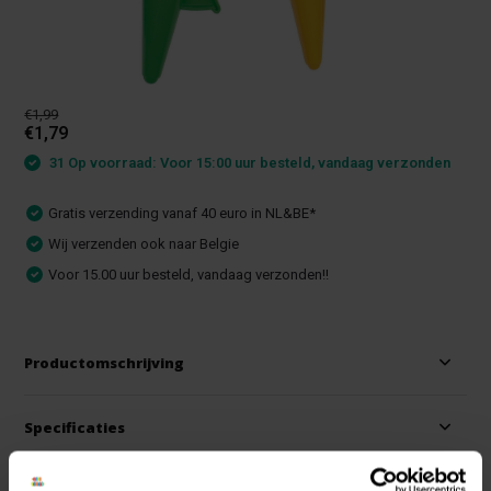
€1,99
€1,79
31 Op voorraad: Voor 15:00 uur besteld, vandaag verzonden
Gratis verzending vanaf 40 euro in NL&BE*
Wij verzenden ook naar Belgie
Voor 15.00 uur besteld, vandaag verzonden!!
Productomschrijving
Specificaties