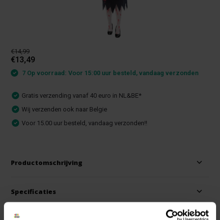
€14,99
€13,49
7 Op voorraad: Voor 15:00 uur besteld, vandaag verzonden
Gratis verzending vanaf 40 euro in NL&BE*
Wij verzenden ook naar Belgie
Voor 15.00 uur besteld, vandaag verzonden!!
Productomschrijving
Specificaties