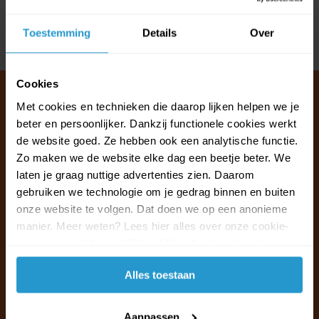
Reviews
Toestemming
Details
Over
Delen
Cookies
Met cookies en technieken die daarop lijken helpen we je
beter en persoonlijker. Dankzij functionele cookies werkt
Klantenservice & FAQ
de website goed. Ze hebben ook een analytische functie.
Wij staan voor u klaar.
Zo maken we de website elke dag een beetje beter. We
laten je graag nuttige advertenties zien. Daarom
gebruiken we technologie om je gedrag binnen en buiten
Ma t/m vr van 09:30 - 16:00 telefonisch
onze website te volgen. Dat doen we op een anonieme
+31 (0)13 785 62 41
manier. Meer weten? Lees hier alles over onze cookie-
en privacyverklaring. Klik op 'Alles toestaan' om te
Naar de klantenservice & FAQ
accepteren.
Alles toestaan
+31 (0)13 785 62 41
info@jouwoutlet.nl
Aanpassen