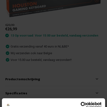
€29,99
€26,99
13 Op voorraad: Voor 15:00 uur besteld, vandaag verzonden
Gratis verzending vanaf 40 euro in NL&BE*
Wij verzenden ook naar Belgie
Voor 15.00 uur besteld, vandaag verzonden!!
Productomschrijving
Specificaties