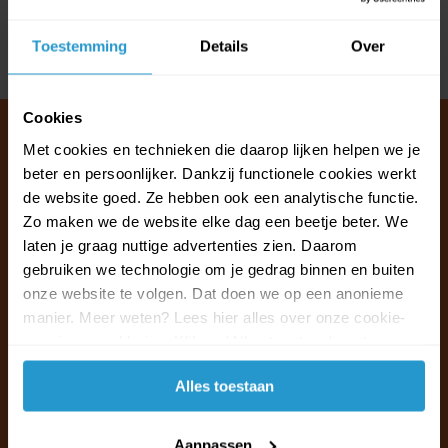
Reviews
Toestemming
Details
Over
Delen
Cookies
Met cookies en technieken die daarop lijken helpen we je
beter en persoonlijker. Dankzij functionele cookies werkt
Klantenservice & FAQ
de website goed. Ze hebben ook een analytische functie.
Wij staan voor u klaar.
Zo maken we de website elke dag een beetje beter. We
laten je graag nuttige advertenties zien. Daarom
gebruiken we technologie om je gedrag binnen en buiten
Ma t/m vr van 09:30 - 16:00 telefonisch
onze website te volgen. Dat doen we op een anonieme
+31 (0)13 785 62 41
manier. Meer weten? Lees hier alles over onze cookie-
en privacyverklaring. Klik op 'Alles toestaan' om te
Naar de klantenservice & FAQ
accepteren.
Alles toestaan
+31 (0)13 785 62 41
info@jouwoutlet.nl
Aanpassen