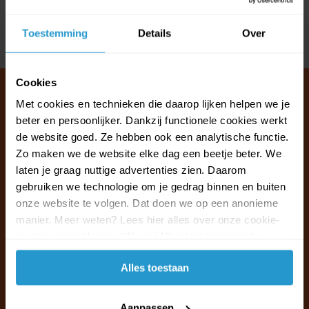
Reviews
Toestemming
Details
Over
Delen
Cookies
Met cookies en technieken die daarop lijken helpen we je
beter en persoonlijker. Dankzij functionele cookies werkt
Klantenservice & FAQ
de website goed. Ze hebben ook een analytische functie.
Wij staan voor u klaar.
Zo maken we de website elke dag een beetje beter. We
laten je graag nuttige advertenties zien. Daarom
gebruiken we technologie om je gedrag binnen en buiten
Ma t/m vr van 09:30 - 16:00 telefonisch
onze website te volgen. Dat doen we op een anonieme
+31 (0)13 785 62 41
manier. Meer weten? Lees hier alles over onze cookie-
en privacyverklaring. Klik op 'Alles toestaan' om te
Naar de klantenservice & FAQ
accepteren.
Alles toestaan
+31 (0)13 785 62 41
info@jouwoutlet.nl
Aanpassen