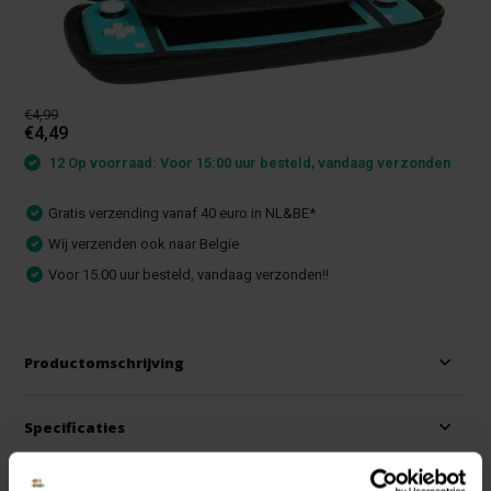
€4,99
€4,49
12 Op voorraad: Voor 15:00 uur besteld, vandaag verzonden
Gratis verzending vanaf 40 euro in NL&BE*
Wij verzenden ook naar Belgie
Voor 15.00 uur besteld, vandaag verzonden!!
Productomschrijving
Specificaties