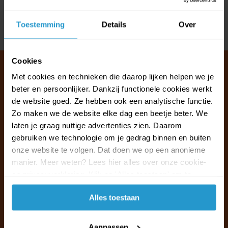
Reviews
Toestemming
Details
Over
Delen
Cookies
Met cookies en technieken die daarop lijken helpen we je
beter en persoonlijker. Dankzij functionele cookies werkt
Klantenservice & FAQ
de website goed. Ze hebben ook een analytische functie.
Wij staan voor u klaar.
Zo maken we de website elke dag een beetje beter. We
laten je graag nuttige advertenties zien. Daarom
gebruiken we technologie om je gedrag binnen en buiten
Ma t/m vr van 09:30 - 16:00 telefonisch
onze website te volgen. Dat doen we op een anonieme
+31 (0)13 785 62 41
manier. Meer weten? Lees hier alles over onze cookie-
en privacyverklaring. Klik op 'Alles toestaan' om te
Naar de klantenservice & FAQ
accepteren.
Alles toestaan
+31 (0)13 785 62 41
info@jouwoutlet.nl
Aanpassen