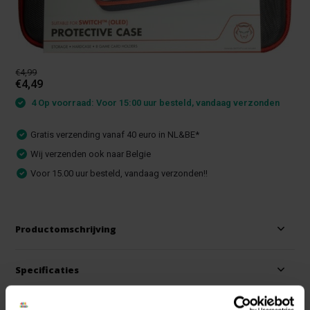
€4,99
€4,49
4 Op voorraad: Voor 15:00 uur besteld, vandaag verzonden
Gratis verzending vanaf 40 euro in NL&BE*
Wij verzenden ook naar Belgie
Voor 15.00 uur besteld, vandaag verzonden!!
Productomschrijving
Specificaties