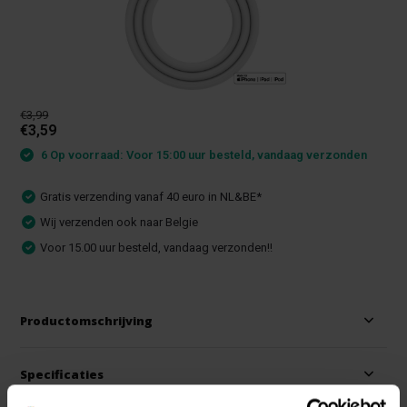
€3,99
€3,59
6 Op voorraad: Voor 15:00 uur besteld, vandaag verzonden
Gratis verzending vanaf 40 euro in NL&BE*
Wij verzenden ook naar Belgie
Voor 15.00 uur besteld, vandaag verzonden!!
Productomschrijving
Specificaties