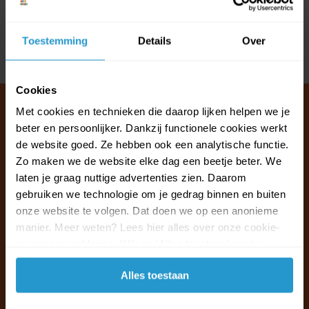
Reviews
Toestemming
Details
Over
Delen
Cookies
Met cookies en technieken die daarop lijken helpen we je
beter en persoonlijker. Dankzij functionele cookies werkt
de website goed. Ze hebben ook een analytische functie.
Klantenservice & FAQ
Zo maken we de website elke dag een beetje beter. We
Wij staan voor u klaar.
laten je graag nuttige advertenties zien. Daarom
gebruiken we technologie om je gedrag binnen en buiten
Ma t/m vr van 09:30 - 16:00 telefonisch
onze website te volgen. Dat doen we op een anonieme
+31 (0)13 785 62 41
manier. Meer weten? Lees hier alles over onze cookie-
en privacyverklaring. Klik op 'Alles toestaan' om te
accepteren.
Naar de klantenservice & FAQ
Alles toestaan
+31 (0)13 785 62 41
info@jouwoutlet.nl