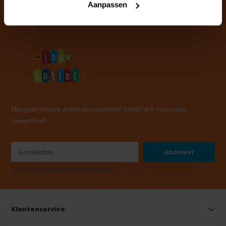
Aanpassen
Mis geen nieuws, acties en voordelen! Schrijf je in voor onze
nieuwsbrief
Abonneer
* Lees hier de wettelijke beperkingen
Klantenservice