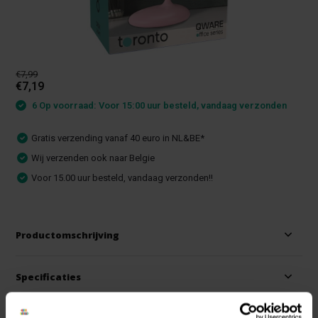
€7,99
€7,19
6 Op voorraad: Voor 15:00 uur besteld, vandaag verzonden
Gratis verzending vanaf 40 euro in NL&BE*
Wij verzenden ook naar Belgie
Voor 15.00 uur besteld, vandaag verzonden!!
Productomschrijving
Specificaties