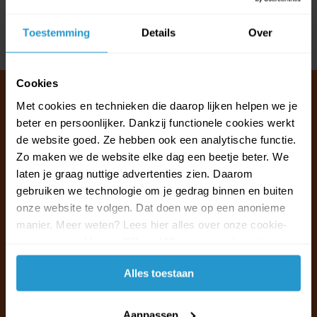
Reviews
Toestemming
Details
Over
Delen
Cookies
Met cookies en technieken die daarop lijken helpen we je
beter en persoonlijker. Dankzij functionele cookies werkt
Klantenservice & FAQ
de website goed. Ze hebben ook een analytische functie.
Wij staan voor u klaar.
Zo maken we de website elke dag een beetje beter. We
laten je graag nuttige advertenties zien. Daarom
gebruiken we technologie om je gedrag binnen en buiten
Ma t/m vr van 09:30 - 16:00 telefonisch
onze website te volgen. Dat doen we op een anonieme
+31 (0)13 785 62 41
manier. Meer weten? Lees hier alles over onze cookie-
en privacyverklaring. Klik op 'Alles toestaan' om te
Naar de klantenservice & FAQ
accepteren.
Alles toestaan
+31 (0)13 785 62 41
info@jouwoutlet.nl
Aanpassen