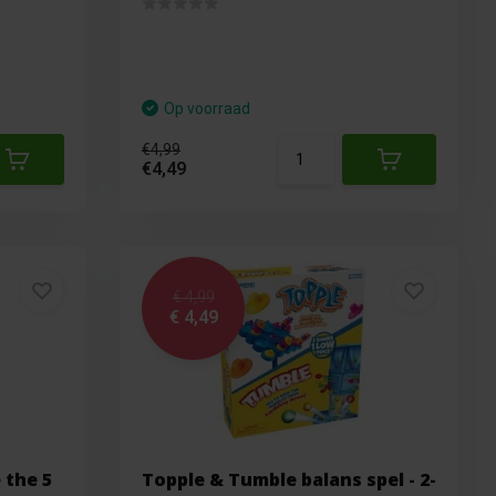
Op voorraad
€4,99
€4,49
€ 4,99
€ 4,49
 the 5
Topple & Tumble balans spel - 2-