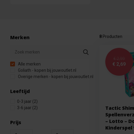
Merken
8
Producten
€ 2,99
€ 2,69
Alle merken
Goliath - kopen bij jouwoutlet.nl
Overige merken - kopen bij jouwoutlet.nl
Leeftijd
0-3 jaar
(2)
Tactic Shim
3-6 jaar
(2)
Spellenver
– Lotto – 
Prijs
Kinderspel 