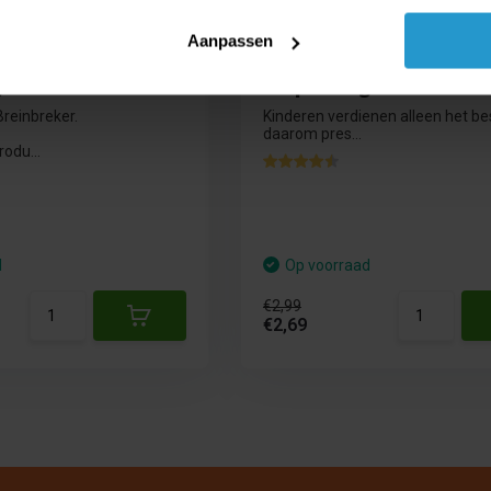
Aanpassen
e - Breinbreker -
Rubiks Race Multi langua
gsschade
Verpakkingsschade
Breinbreker.
Kinderen verdienen alleen het be
daarom pres...
rodu...
d
Op voorraad
€2,99
€2,69