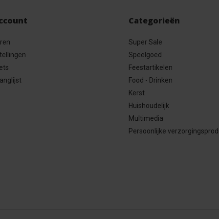
account
Categorieën
eren
Super Sale
tellingen
Speelgoed
ets
Feestartikelen
anglijst
Food - Drinken
Kerst
Huishoudelijk
Multimedia
Persoonlijke verzorgingspro