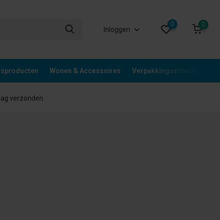
0
0
Inloggen
gsproducten
Wonen & Accessoires
Verpakkingsschade
Div
aag verzonden