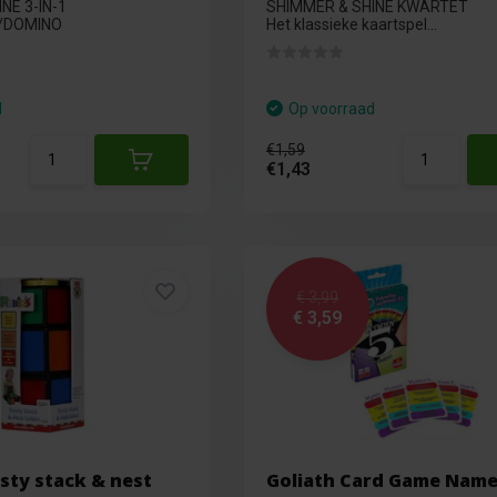
NE 3-IN-1
SHIMMER & SHINE KWARTET
/DOMINO
Het klassieke kaartspel...
d
Op voorraad
€1,59
€1,43
€ 3,99
€ 3,59
sty stack & nest
Goliath Card Game Name