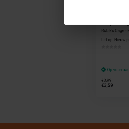
Rubik's Cag
Verpakkin
Rubik's Cage - 
Let op: Nieuw p
Op voorraa
€3,99
€3,59