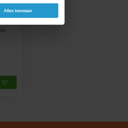
Alles toestaan
ge -
ste,