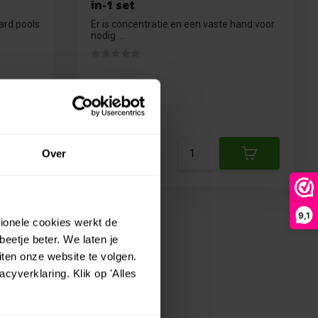
in-1 set
ard pools
Er is concentratie en een vaste hand voor
nodig ...
Op voorraad
€4,99
Over
€4,49
9,1
tionele cookies werkt de
eetje beter. We laten je
ten onze website te volgen.
yverklaring. Klik op 'Alles