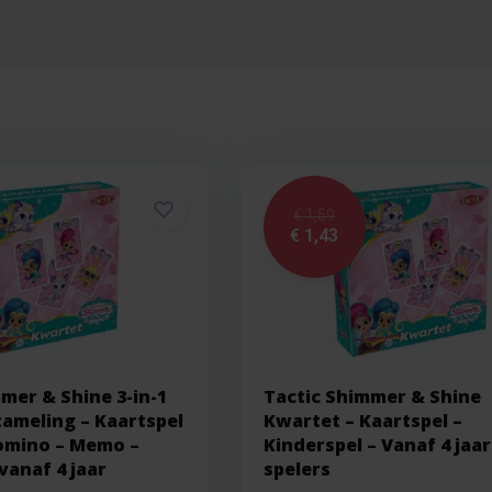
€ 1,59
€ 1,43
mer & Shine 3-in-1
Tactic Shimmer & Shine
zameling – Kaartspel
Kwartet – Kaartspel –
Domino – Memo –
Kinderspel – Vanaf 4 jaar 
vanaf 4 jaar
spelers