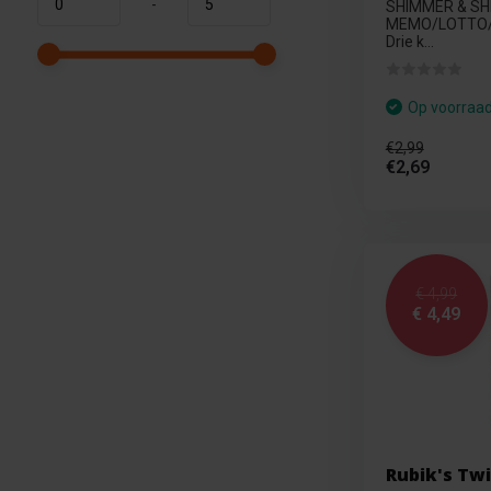
-
SHIMMER & SHI
MEMO/LOTTO
Drie k...
Op voorraa
€2,99
€2,69
€ 4,99
€ 4,49
Rubik's Twi