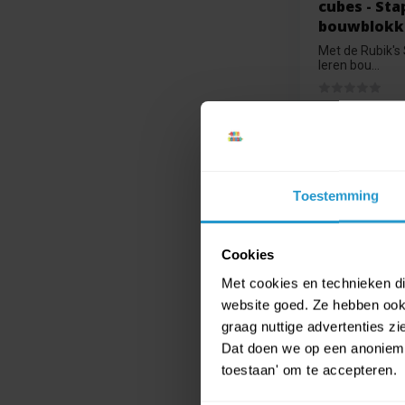
cubes - Sta
bouwblokke
Met de Rubik's 
leren bou...
Op voorraa
€4,99
Toestemming
€4,49
Cookies
Met cookies en technieken die
website goed. Ze hebben ook 
€ 3,99
€ 3,59
graag nuttige advertenties z
Dat doen we op een anonieme 
toestaan' om te accepteren.