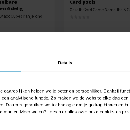
pelbare
Card pools
n 6 delig
Goliath Card Game Name the 5 C
Stack Cubes kan je kind
d
Op voorraad
€3,99
Details
€3,59
 daarop lijken helpen we je beter en persoonlijker. Dankzij func
een analytische functie. Zo maken we de website elke dag een b
€ 2,99
€ 2,69
ien. Daarom gebruiken we technologie om je gedrag binnen en bui
manier. Meer weten? Lees hier alles over onze cookie- en privac