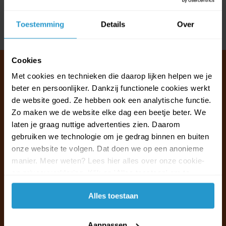
Reviews
Toestemming
Details
Over
Delen
Cookies
Met cookies en technieken die daarop lijken helpen we je
beter en persoonlijker. Dankzij functionele cookies werkt
Klantenservice & FAQ
de website goed. Ze hebben ook een analytische functie.
Wij staan voor u klaar.
Zo maken we de website elke dag een beetje beter. We
laten je graag nuttige advertenties zien. Daarom
gebruiken we technologie om je gedrag binnen en buiten
Ma t/m vr van 09:30 - 16:00 telefonisch
onze website te volgen. Dat doen we op een anonieme
+31 (0)13 785 62 41
manier. Meer weten? Lees hier alles over onze cookie-
en privacyverklaring. Klik op 'Alles toestaan' om te
Naar de klantenservice & FAQ
accepteren.
Alles toestaan
+31 (0)13 785 62 41
info@jouwoutlet.nl
Aanpassen