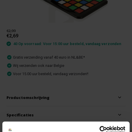
€2,99
€2,69
40 Op voorraad: Voor 15:00 uur besteld, vandaag verzonden
Gratis verzending vanaf 40 euro in NL&BE*
Wij verzenden ook naar Belgie
Voor 15.00 uur besteld, vandaag verzonden!!
Productomschrijving
Specificaties