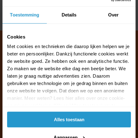
Reviews
Toestemming
Details
Over
Delen
Cookies
Met cookies en technieken die daarop lijken helpen we je
beter en persoonlijker. Dankzij functionele cookies werkt
Klantenservice & FAQ
de website goed. Ze hebben ook een analytische functie.
Wij staan voor u klaar.
Zo maken we de website elke dag een beetje beter. We
laten je graag nuttige advertenties zien. Daarom
gebruiken we technologie om je gedrag binnen en buiten
Ma t/m vr van 09:30 - 16:00 telefonisch
onze website te volgen. Dat doen we op een anonieme
+31 (0)13 785 62 41
manier. Meer weten? Lees hier alles over onze cookie-
en privacyverklaring. Klik op 'Alles toestaan' om te
Naar de klantenservice & FAQ
accepteren.
Alles toestaan
+31 (0)13 785 62 41
info@jouwoutlet.nl
Aanpassen