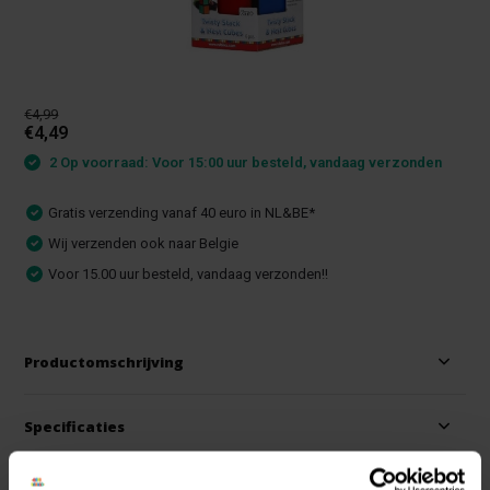
€4,99
€4,49
2 Op voorraad: Voor 15:00 uur besteld, vandaag verzonden
Gratis verzending vanaf 40 euro in NL&BE*
Wij verzenden ook naar Belgie
Voor 15.00 uur besteld, vandaag verzonden!!
Productomschrijving
Specificaties