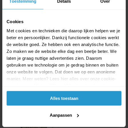
Toestemming
Details
Over
Cookies
Met cookies en technieken die daarop lijken helpen we je
beter en persoonlijker. Dankzij functionele cookies werkt
de website goed. Ze hebben ook een analytische functie.
Zo maken we de website elke dag een beetje beter. We
Wood WorX Kit Rally Car
Wood WorX - Star Wars - C-
Project - Modelb...
3PO & R2-D2 Tw...
laten je graag nuttige advertenties zien. Daarom
Wood WorX Kit Rally Car Project -
Wood Worx - Bouw je Eigen C-
gebruiken we technologie om je gedrag binnen en buiten
Modelbouwset i...
3PO™ & R2-D2™ uit St...
onze website te volgen. Dat doen we op een anonieme
manier. Meer weten? Lees hier alles over onze cookie-
Op voorraad
Op voorraad
€5,99
€5,39
€9,99
€8,99
en privacyverklaring. Klik op 'Alles toestaan' om te
accepteren.
Alles toestaan
Aanpassen