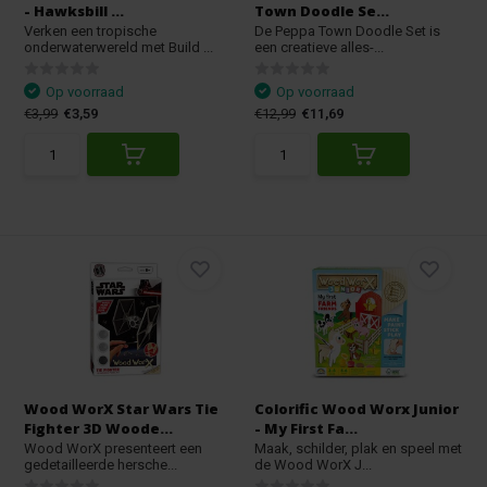
- Hawksbill ...
Town Doodle Se...
Verken een tropische
De Peppa Town Doodle Set is
onderwaterwereld met Build ...
een creatieve alles-...
Op voorraad
Op voorraad
€3,99
€3,59
€12,99
€11,69
Wood WorX Star Wars Tie
Colorific Wood Worx Junior
Fighter 3D Woode...
- My First Fa...
Wood WorX presenteert een
Maak, schilder, plak en speel met
gedetailleerde hersche...
de Wood WorX J...