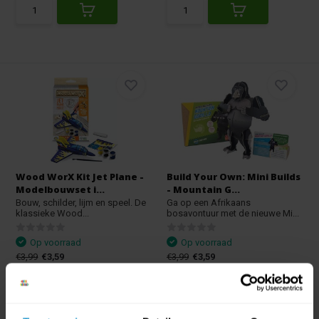
Wood WorX Kit Jet Plane -
Build Your Own: Mini Builds
Modelbouwset i...
- Mountain G...
Bouw, schilder, lijm en speel. De
Ga op een Afrikaans
klassieke Wood...
bosavontuur met de nieuwe Mi...
Op voorraad
Op voorraad
€3,99
€3,59
€3,99
€3,59