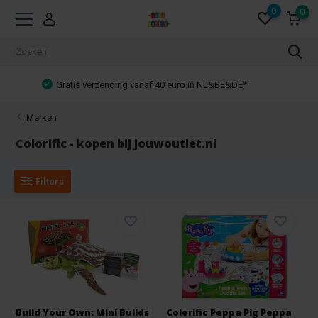
0
0
Achteraf betalen mogelijk!
Merken
Colorific - kopen bij jouwoutlet.nl
Filters
Build Your Own: Mini Builds
Colorific Peppa Pig Peppa