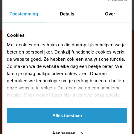
Reviews
Toestemming
Details
Over
Delen
Cookies
Met cookies en technieken die daarop lijken helpen we je
beter en persoonlijker. Dankzij functionele cookies werkt
Klantenservice & FAQ
de website goed. Ze hebben ook een analytische functie.
Wij staan voor u klaar.
Zo maken we de website elke dag een beetje beter. We
laten je graag nuttige advertenties zien. Daarom
gebruiken we technologie om je gedrag binnen en buiten
Ma t/m vr van 09:30 - 16:00 telefonisch
onze website te volgen. Dat doen we op een anonieme
+31 (0)13 785 62 41
manier. Meer weten? Lees hier alles over onze cookie-
en privacyverklaring. Klik op 'Alles toestaan' om te
Naar de klantenservice & FAQ
accepteren.
Alles toestaan
+31 (0)13 785 62 41
info@jouwoutlet.nl
Aanpassen