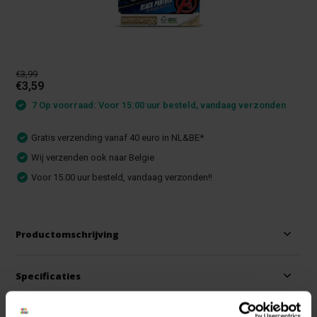
€3,99
€3,59
7 Op voorraad: Voor 15:00 uur besteld, vandaag verzonden
Gratis verzending vanaf 40 euro in NL&BE*
Wij verzenden ook naar Belgie
Voor 15.00 uur besteld, vandaag verzonden!!
Productomschrijving
Specificaties