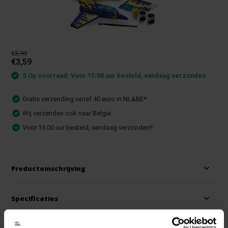
€3,99
€3,59
5 Op voorraad: Voor 15:00 uur besteld, vandaag verzonden
Gratis verzending vanaf 40 euro in NL&BE*
Wij verzenden ook naar Belgie
Voor 15.00 uur besteld, vandaag verzonden!!
Productomschrijving
Specificaties