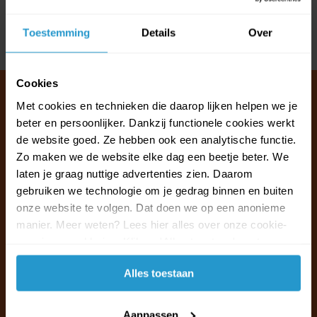
Reviews
Toestemming
Details
Over
Delen
Cookies
Met cookies en technieken die daarop lijken helpen we je
beter en persoonlijker. Dankzij functionele cookies werkt
Klantenservice & FAQ
de website goed. Ze hebben ook een analytische functie.
Wij staan voor u klaar.
Zo maken we de website elke dag een beetje beter. We
laten je graag nuttige advertenties zien. Daarom
gebruiken we technologie om je gedrag binnen en buiten
Ma t/m vr van 09:30 - 16:00 telefonisch
onze website te volgen. Dat doen we op een anonieme
+31 (0)13 785 62 41
manier. Meer weten? Lees hier alles over onze cookie-
en privacyverklaring. Klik op 'Alles toestaan' om te
Naar de klantenservice & FAQ
accepteren.
Alles toestaan
+31 (0)13 785 62 41
info@jouwoutlet.nl
Aanpassen