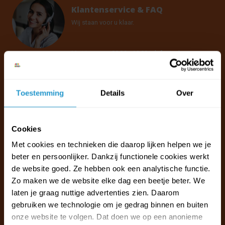
Klantenservice & FAQ
Wij staan voor u klaar.
Ma t/m vr van 09:30 - 16:00 telefonisch
+31 (0)13 785 62 41
Toestemming
Details
Over
Naar de klantenservice & FAQ
+31 (0)13 785 62 41
info@jouwoutlet.nl
Cookies
Met cookies en technieken die daarop lijken helpen we je
beter en persoonlijker. Dankzij functionele cookies werkt
de website goed. Ze hebben ook een analytische functie.
Zo maken we de website elke dag een beetje beter. We
laten je graag nuttige advertenties zien. Daarom
gebruiken we technologie om je gedrag binnen en buiten
onze website te volgen. Dat doen we op een anonieme