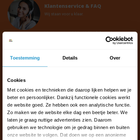
Klantenservice & FAQ
Wij staan voor u klaar.
Ma t/m vr van 09:30 - 16:00 telefonisch
+31 (0)13 785 62 41
Toestemming
Details
Over
Naar de klantenservice & FAQ
+31 (0)13 785 62 41
info@jouwoutlet.nl
Cookies
Met cookies en technieken die daarop lijken helpen we je
beter en persoonlijker. Dankzij functionele cookies werkt
de website goed. Ze hebben ook een analytische functie.
Zo maken we de website elke dag een beetje beter. We
laten je graag nuttige advertenties zien. Daarom
gebruiken we technologie om je gedrag binnen en buiten
onze website te volgen. Dat doen we op een anonieme