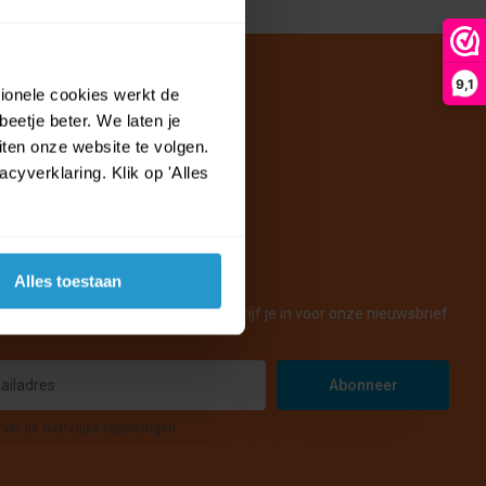
9,1
tionele cookies werkt de
eetje beter. We laten je
ten onze website te volgen.
yverklaring. Klik op 'Alles
Alles toestaan
en nieuws, acties en voordelen! Schrijf je in voor onze nieuwsbrief
Abonneer
hier de wettelijke beperkingen