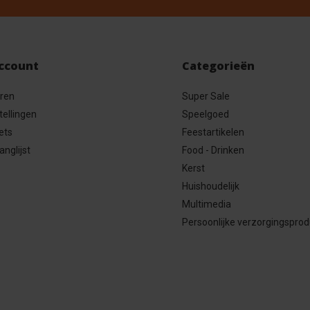
account
Categorieën
eren
Super Sale
tellingen
Speelgoed
ets
Feestartikelen
anglijst
Food - Drinken
Kerst
Huishoudelijk
Multimedia
Persoonlijke verzorgingspro