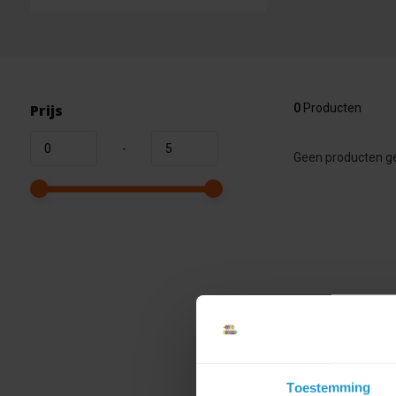
Prijs
0
Producten
-
Geen producten ge
Toestemming