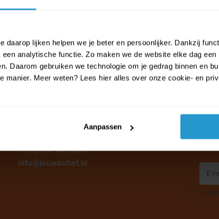
 daarop lijken helpen we je beter en persoonlijker. Dankzij func
Bel of mail ons!
een analytische functie. Zo maken we de website elke dag een b
ien. Daarom gebruiken we technologie om je gedrag binnen en bui
Binnen 24 uur antwoord op je vraag!
manier. Meer weten? Lees hier alles over onze cookie- en privac
Stuur een e-mail. Ontvang direct een
bevestiging en op werkdagen doorgaans
binnen enkele uren antwoord.
Aanpassen
Mis ge
+31 (0)13 785 62 41
info@jouwoutlet.nl
* Lees 