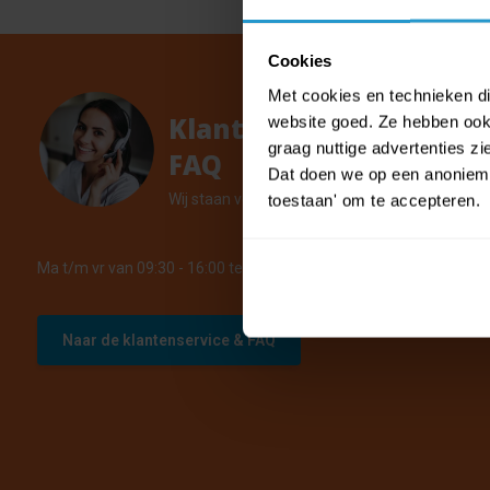
Cookies
Met cookies en technieken die
Klantenservice &
website goed. Ze hebben ook 
graag nuttige advertenties z
FAQ
Dat doen we op een anonieme 
Wij staan voor u klaar.
toestaan' om te accepteren.
Ma t/m vr van 09:30 - 16:00 telefonisch +31 (0)13 785 62 41
Naar de klantenservice & FAQ