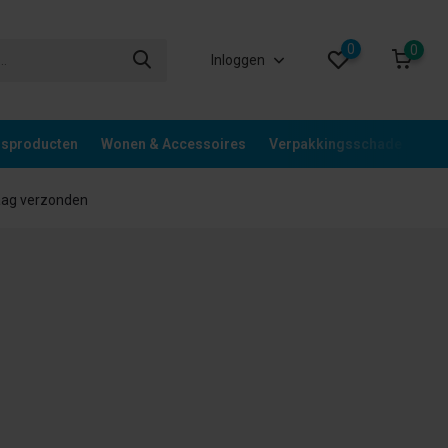
0
0
Inloggen
gsproducten
Wonen & Accessoires
Verpakkingsschade
Div
aag verzonden