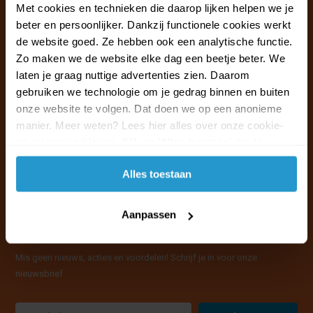
Ma t/m vr van 09:30 - 16:00 telefonisch
Met cookies en technieken die daarop lijken helpen we je
+31 (0)13 785 62 41
beter en persoonlijker. Dankzij functionele cookies werkt
de website goed. Ze hebben ook een analytische functie.
Zo maken we de website elke dag een beetje beter. We
Naar de klantenservice & FAQ
laten je graag nuttige advertenties zien. Daarom
+31 (0)13 785 62 41
gebruiken we technologie om je gedrag binnen en buiten
info@jouwoutlet.nl
onze website te volgen. Dat doen we op een anonieme
manier. Meer weten? Lees hier alles over onze cookie-
en privacyverklaring. Klik op 'Alles toestaan' om te
accepteren.
Alles toestaan
Aanpassen
Mis geen nieuws, acties en voordelen! Schrijf je in voor onze
nieuwsbrief