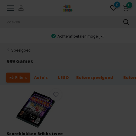
0
0
Achteraf betalen mogelijk!
Speelgoed
999 Games
Auto's
LEGO
Buitenspeelgoed
Buite
Filters
Scoreblokken Brikks twee