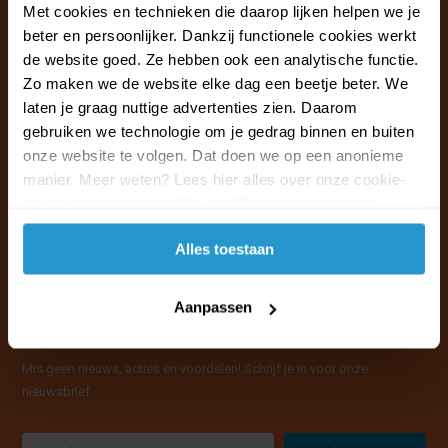
Ma t/m vr van 09:30 - 16:00 telefonisch
Met cookies en technieken die daarop lijken helpen we je
+31 (0)13 785 62 41
beter en persoonlijker. Dankzij functionele cookies werkt
de website goed. Ze hebben ook een analytische functie.
Zo maken we de website elke dag een beetje beter. We
Naar de klantenservice & FAQ
laten je graag nuttige advertenties zien. Daarom
+31 (0)13 785 62 41
gebruiken we technologie om je gedrag binnen en buiten
info@jouwoutlet.nl
onze website te volgen. Dat doen we op een anonieme
manier. Meer weten? Lees hier alles over onze cookie-
en privacyverklaring. Klik op 'Alles toestaan' om te
accepteren.
Alles toestaan
Aanpassen
Mis geen nieuws, acties en voordelen! Schrijf je in voor onze
nieuwsbrief