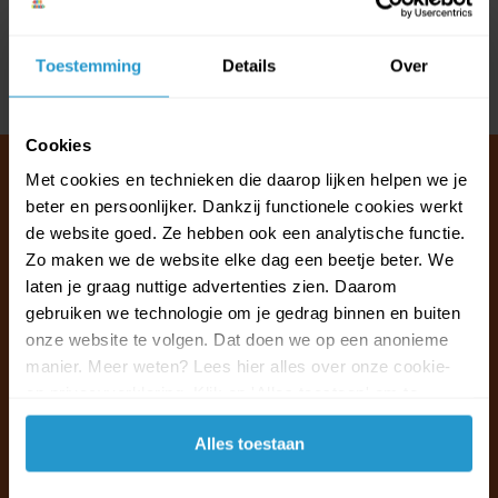
Reviews
Toestemming
Details
Over
Delen
Cookies
Met cookies en technieken die daarop lijken helpen we je
beter en persoonlijker. Dankzij functionele cookies werkt
de website goed. Ze hebben ook een analytische functie.
Klantenservice & FAQ
Zo maken we de website elke dag een beetje beter. We
Wij staan voor u klaar.
laten je graag nuttige advertenties zien. Daarom
gebruiken we technologie om je gedrag binnen en buiten
Ma t/m vr van 09:30 - 16:00 telefonisch
onze website te volgen. Dat doen we op een anonieme
+31 (0)13 785 62 41
manier. Meer weten? Lees hier alles over onze cookie-
en privacyverklaring. Klik op 'Alles toestaan' om te
accepteren.
Naar de klantenservice & FAQ
Alles toestaan
+31 (0)13 785 62 41
info@jouwoutlet.nl