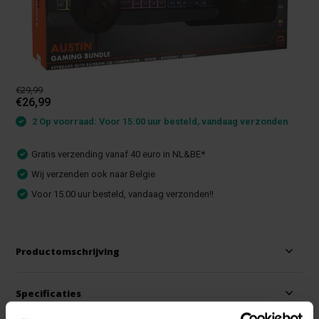
€29,99
€26,99
2 Op voorraad: Voor 15:00 uur besteld, vandaag verzonden
Gratis verzending vanaf 40 euro in NL&BE*
Wij verzenden ook naar Belgie
Voor 15.00 uur besteld, vandaag verzonden!!
Productomschrijving
Specificaties