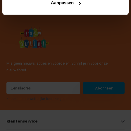
Aanpassen
Mis geen nieuws, acties en voordelen! Schrijf je in voor onze
nieuwsbrief
Abonneer
* Lees hier de wettelijke beperkingen
Klantenservice