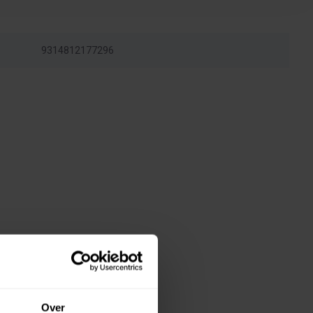
9314812177296
Over