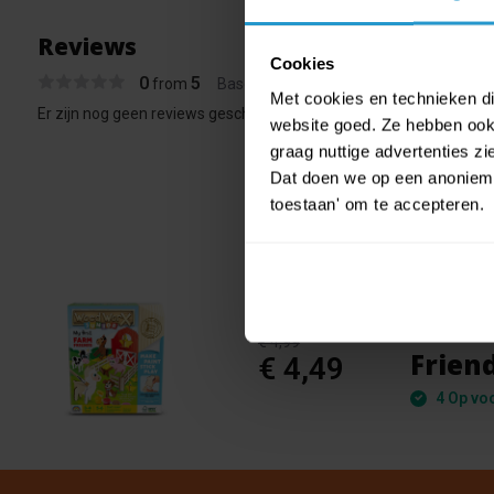
Reviews
Cookies
0
5
from
Based on 0 reviews
Met cookies en technieken die
Er zijn nog geen reviews geschreven over dit product..
website goed. Ze hebben ook 
graag nuttige advertenties z
Dat doen we op een anonieme 
toestaan' om te accepteren.
Color
€ 4,99
Frien
€ 4,49
4 Op vo