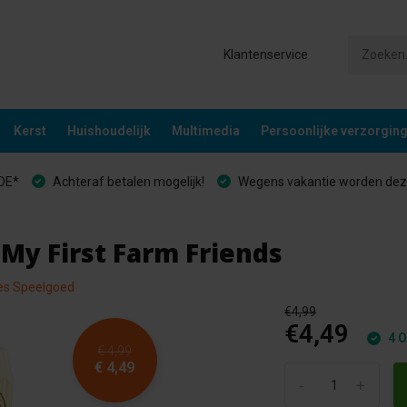
Klantenservice
Kerst
Huishoudelijk
Multimedia
Persoonlijke verzorgin
&DE*
Achteraf betalen mogelijk!
Wegens vakantie worden deze
 My First Farm Friends
les Speelgoed
€4,99
€4,49
4 O
€ 4,99
€ 4,49
-
+