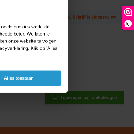
Schrijf je eigen review
9,1
tionele cookies werkt de
eetje beter. We laten je
ten onze website te volgen.
yverklaring. Klik op 'Alles
Alles toestaan
m
Toevoegen aan winkelwagen