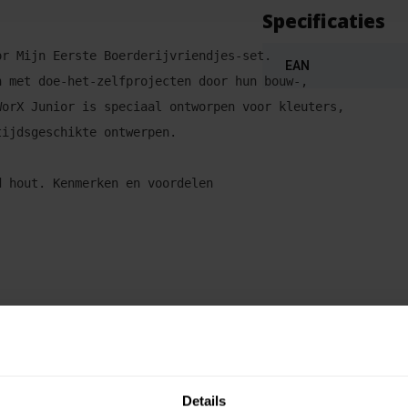
Specificaties
or Mijn Eerste Boerderijvriendjes-set. 
EAN
n met doe-het-zelfprojecten door hun bouw-, 
WorX Junior is speciaal ontworpen voor kleuters, 
tijdsgeschikte ontwerpen. 
d hout. Kenmerken en voordelen 
ngen 
Details