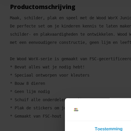
Productomschrijving
Maak, schilder, plak en speel met de Wood WorX Juni
De perfecte set om je kinderen kennis te laten make
schilder- en plakvaardigheden te ontwikkelen. Wood 
met een eenvoudigere constructie, geen lijm en leef
De Wood WorX-serie is gemaakt van FSC-gecertificeer
* Bevat alles wat je nodig hebt! 
* Speciaal ontworpen voor kleuters 
* Bouw 8 dieren 
* Geen lijm nodig 
* Schuif alle onderdelen in elkaar 
* Plak de stickers om je boerderij tot leven te bre
* Gemaakt van FSC-hout
Toestemming