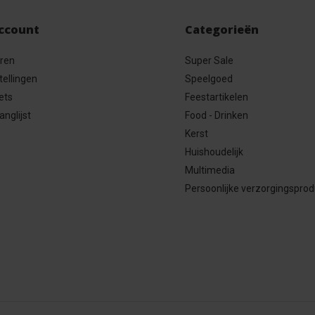
account
Categorieën
eren
Super Sale
tellingen
Speelgoed
ets
Feestartikelen
anglijst
Food - Drinken
Kerst
Huishoudelijk
Multimedia
Persoonlijke verzorgingspro