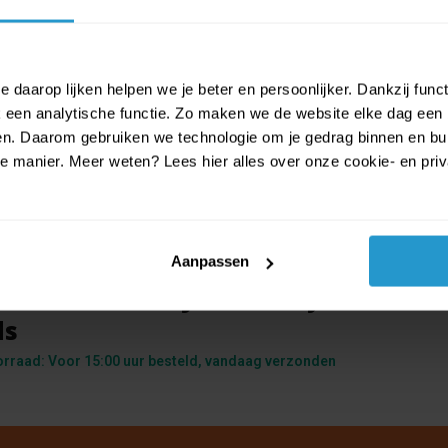
 daarop lijken helpen we je beter en persoonlijker. Dankzij func
een analytische functie. Zo maken we de website elke dag een b
ien. Daarom gebruiken we technologie om je gedrag binnen en bui
manier. Meer weten? Lees hier alles over onze cookie- en privac
Aanpassen
ific Wood Worx Junior - My First Far
ds
orraad: Voor 15:00 uur besteld, vandaag verzonden