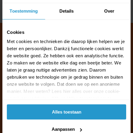
Toestemming
Details
Over
Delen
Cookies
Met cookies en technieken die daarop lijken helpen we je
beter en persoonlijker. Dankzij functionele cookies werkt
Klantenservice & FAQ
de website goed. Ze hebben ook een analytische functie.
Wij staan voor u klaar.
Zo maken we de website elke dag een beetje beter. We
laten je graag nuttige advertenties zien. Daarom
Ma t/m vr van 09:30 - 16:00 telefonisch
gebruiken we technologie om je gedrag binnen en buiten
+31 (0)13 785 62 41
onze website te volgen. Dat doen we op een anonieme
manier. Meer weten? Lees hier alles over onze cookie-
en privacyverklaring. Klik op 'Alles toestaan' om te
Naar de klantenservice & FAQ
accepteren.
Alles toestaan
+31 (0)13 785 62 41
info@jouwoutlet.nl
Aanpassen