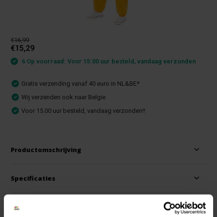
€16,99
€15,29
6 Op voorraad: Voor 15:00 uur besteld, vandaag verzonden
Gratis verzending vanaf 40 euro in NL&BE*
Wij verzenden ook naar Belgie
Voor 15.00 uur besteld, vandaag verzonden!!
Productomschrijving
Specificaties
Reviews