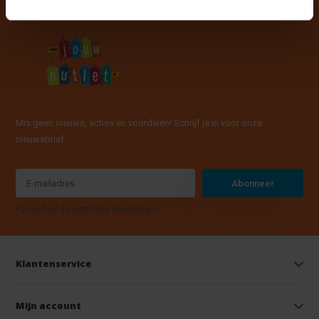
Mis geen nieuws, acties en voordelen! Schrijf je in voor onze
nieuwsbrief
Abonneer
* Lees hier de wettelijke beperkingen
Klantenservice
Mijn account