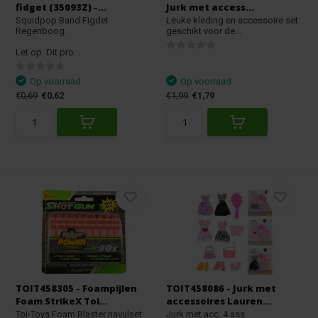
fidget (35093Z) -...
Jurk met access...
Squidpop Band Figdet
Leuke kleding en accessoire set
Regenboog.
geschikt voor de...
Let op: Dit pro...
Op voorraad
Op voorraad
€0,69
€0,62
€1,99
€1,79
TOIT458305 - Foampijlen
TOIT458086 - Jurk met
Foam StrikeX Toi...
accessoires Lauren...
Toi-Toys Foam Blaster navulset
Jurk met acc. 4 ass