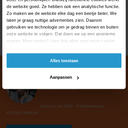
Op voorraad
de website goed. Ze hebben ook een analytische functie.
€1,99
€1,79
Zo maken we de website elke dag een beetje beter. We
laten je graag nuttige advertenties zien. Daarom
gebruiken we technologie om je gedrag binnen en buiten
onze website te volgen. Dat doen we op een anonieme
manier. Meer weten? Lees hier alles over onze cookie-
en privacyverklaring. Klik op 'Alles toestaan' om te
accepteren.
Alles toestaan
Aanpassen
Klantenservice & FAQ
Wij staan voor u klaar.
Ma t/m vr van 09:30 - 16:00 telefonisch
+31 (0)13 785 62 41