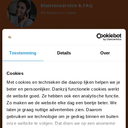
Klantenservice & FAQ
Wij staan voor u klaar.
Ma t/m vr van 09:30 - 16:00 telefonisch
+31 (0)13 785 62 41
Toestemming
Details
Over
Naar de klantenservice & FAQ
+31 (0)13 785 62 41
info@jouwoutlet.nl
Cookies
Met cookies en technieken die daarop lijken helpen we je
beter en persoonlijker. Dankzij functionele cookies werkt
de website goed. Ze hebben ook een analytische functie.
Zo maken we de website elke dag een beetje beter. We
laten je graag nuttige advertenties zien. Daarom
gebruiken we technologie om je gedrag binnen en buiten
onze website te volgen. Dat doen we op een anonieme