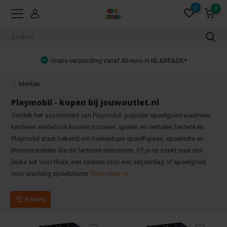
0
0
Gratis verzending vanaf 40 euro in NL&BE&DE*
Merken
Playmobil - kopen bij jouwoutlet.nl
Ontdek het assortiment van Playmobil: populair speelgoed waarmee
kinderen eindeloos kunnen bouwen, spelen en verhalen bedenken.
Playmobil staat bekend om herkenbare speelfiguren, speelsets en
themawerelden die de fantasie stimuleren. Of je nu zoekt naar een
leuke set voor thuis, een cadeau voor een verjaardag of speelgoed
voor urenlang speelplezier
Toon meer
Filters