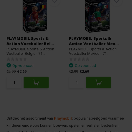
PLAYMOBIL Sports &
PLAYMOBIL Sports &
Action Voetballer Bel...
Action Voetballer Mex...
PLAYMOBIL Sports & Action
PLAYMOBIL Sports & Action
Voetballer België - 71...
Voetballer Mexico - 71...
Op voorraad
Op voorraad
€2,99
€2,69
€2,99
€2,69
Ontdek het assortiment van
Playmobil
: populair speelgoed waarmee
kinderen eindeloos kunnen bouwen, spelen en verhalen bedenken.