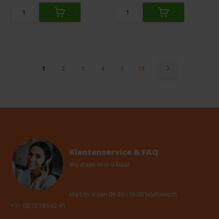
1
2
3
4
5
13
Klantenservice & FAQ
Wij staan voor u klaar.
Ma t/m vr van 09:30 - 16:00 telefonisch
+31 (0)13 785 62 41