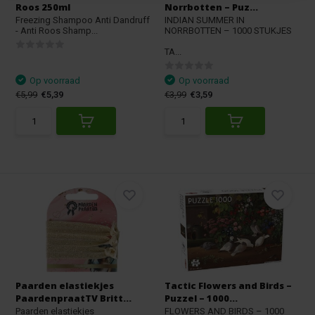
Roos 250ml
Norrbotten – Puz...
Freezing Shampoo Anti Dandruff
INDIAN SUMMER IN
- Anti Roos Shamp...
NORRBOTTEN – 1000 STUKJES
TA...
Op voorraad
Op voorraad
€5,99
€5,39
€3,99
€3,59
Paarden elastiekjes
Tactic Flowers and Birds –
PaardenpraatTV Britt...
Puzzel – 1000...
Paarden elastiekjes
FLOWERS AND BIRDS – 1000