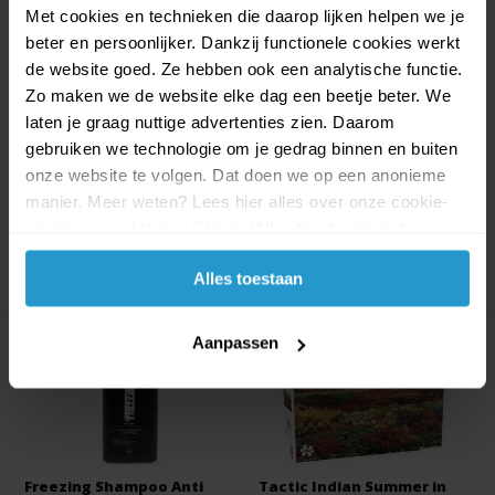
Met cookies en technieken die daarop lijken helpen we je
beter en persoonlijker. Dankzij functionele cookies werkt
BaByliss Homelight
Tangle Pets Junior - Puppy
de website goed. Ze hebben ook een analytische functie.
Compact G935E | IPL l...
- The Origina...
Zo maken we de website elke dag een beetje beter. We
De BaByliss Homelight Compact
Tangle Pets zijn de leukste
G935E is een compa...
nieuwe vrienden! Ze ...
laten je graag nuttige advertenties zien. Daarom
gebruiken we technologie om je gedrag binnen en buiten
Op voorraad
Op voorraad
onze website te volgen. Dat doen we op een anonieme
€59,99
€53,99
€1,99
€1,79
manier. Meer weten? Lees hier alles over onze cookie-
en privacyverklaring. Klik op 'Alles toestaan' om te
accepteren.
Alles toestaan
Aanpassen
Freezing Shampoo Anti
Tactic Indian Summer in