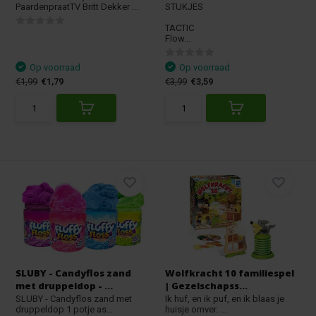
PaardenpraatTV Britt Dekker ...
STUKJES
TACTIC
Flow...
Op voorraad
Op voorraad
€1,99
€1,79
€3,99
€3,59
SLUBY - Candyflos zand
Wolfkracht 10 familiespel
met druppeldop - ...
| Gezelschapss...
SLUBY - Candyflos zand met
Ik huf, en ik puf, en ik blaas je
druppeldop 1 potje as...
huisje omver. ...