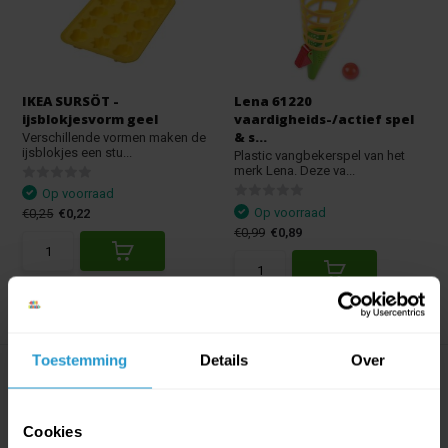
IKEA SURSÖT -
Lena 61220
ijsblokjesvorm geel
vaardigheids-/actief spel
& s...
Verschillende vormen maken de
ijsblokjes een stu...
Plastic vangbekerspel van het
merk Lena. Deze va...
Op voorraad
Op voorraad
€0,25
€0,22
€0,99
€0,89
Stukprijs:
€0,20
/
Toestemming
Details
Over
Cookies