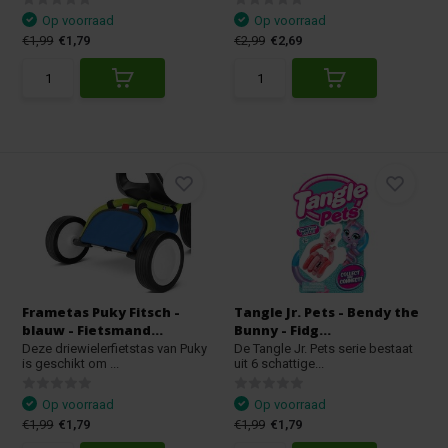
Op voorraad
Op voorraad
€1,99
€1,79
€2,99
€2,69
Frametas Puky Fitsch -
Tangle Jr. Pets - Bendy the
blauw - Fietsmand...
Bunny - Fidg...
Deze driewielerfietstas van Puky
De Tangle Jr. Pets serie bestaat
is geschikt om ...
uit 6 schattige...
Op voorraad
Op voorraad
€1,99
€1,79
€1,99
€1,79