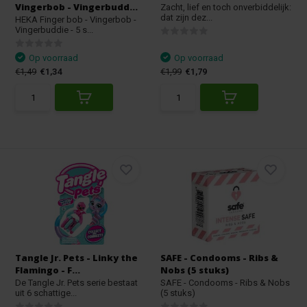
Vingerbob - Vingerbudd...
Zacht, lief en toch onverbiddelijk:
dat zijn dez...
HEKA Finger bob - Vingerbob -
Vingerbuddie - 5 s...
Op voorraad
Op voorraad
€1,49
€1,34
€1,99
€1,79
Tangle Jr. Pets - Linky the
SAFE - Condooms - Ribs &
Flamingo - F...
Nobs (5 stuks)
De Tangle Jr. Pets serie bestaat
SAFE - Condooms - Ribs & Nobs
uit 6 schattige...
(5 stuks)