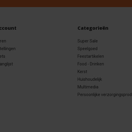
account
Categorieën
eren
Super Sale
tellingen
Speelgoed
ets
Feestartikelen
anglijst
Food - Drinken
Kerst
Huishoudelijk
Multimedia
Persoonlijke verzorgingspro