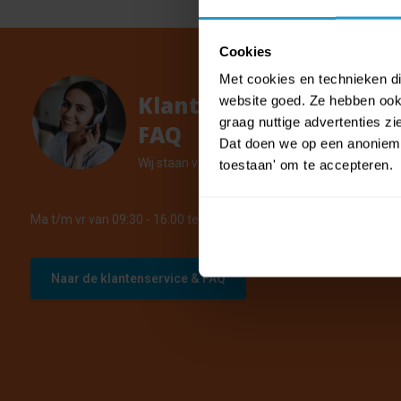
Cookies
Met cookies en technieken die
Klantenservice &
website goed. Ze hebben ook 
graag nuttige advertenties z
FAQ
Dat doen we op een anonieme 
Wij staan voor u klaar.
toestaan' om te accepteren.
Ma t/m vr van 09:30 - 16:00 telefonisch +31 (0)13 785 62 41
Naar de klantenservice & FAQ