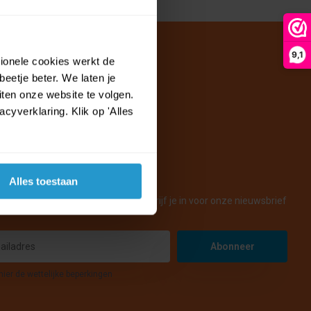
9,1
tionele cookies werkt de
eetje beter. We laten je
ten onze website te volgen.
yverklaring. Klik op 'Alles
Alles toestaan
en nieuws, acties en voordelen! Schrijf je in voor onze nieuwsbrief
Abonneer
hier de wettelijke beperkingen