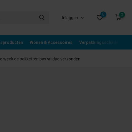
0
0
Inloggen
gsproducten
Wonen & Accessoires
Verpakkingsschade
Div
 week de pakketten pas vrijdag verzonden