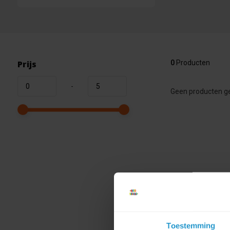
Prijs
0
Producten
-
Geen producten ge
Toestemming