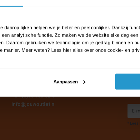
 daarop lijken helpen we je beter en persoonlijker. Dankzij func
Bel of mail ons!
een analytische functie. Zo maken we de website elke dag een b
ien. Daarom gebruiken we technologie om je gedrag binnen en bui
Binnen 24 uur antwoord op je vraag!
manier. Meer weten? Lees hier alles over onze cookie- en privac
Stuur een e-mail. Ontvang direct een
bevestiging en op werkdagen doorgaans
binnen enkele uren antwoord.
Aanpassen
Mis ge
+31 (0)13 785 62 41
info@jouwoutlet.nl
* Lees 